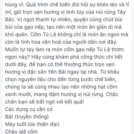
hùng vĩ. Quá trình chế biến đòi hỏi sự khéo léo và tỉ
mỉ, giữ trọn vẹn hương vị tinh túy của núi rừng Tây
Bắc. Vị ngọt thanh tự nhiên, quyện cùng chút bùi
bùi của gạo nếp, tạo nên một món ăn giản dị mà
khó quên. Cốm Tú Lệ không chỉ là món ăn ngon mà
còn là tinh hoa văn hoá của người dân nơi đây.
Muốn tự tay làm ra món cốm gạo nếp Tú Lệ thơm
ngon này? Hãy cùng khám phá công thức chi tiết
dưới đây, để bạn có thể thưởng thức trọn vẹn
hương vị đặc sản Yên Bái ngay tại nhà. Từ khâu
chọn nguyên liệu cho đến từng bước chế biến,
chúng ta sẽ cùng nhau tạo nên những hạt cốm
xanh mướt, mang đậm hương vị núi rừng. Chắc
chắn bạn sẽ bất ngờ với kết quả!
Các dụng cụ cần có
Bát (truyền thống)
Máy tuốt lúa (hiện đại)
Chày giã cốm