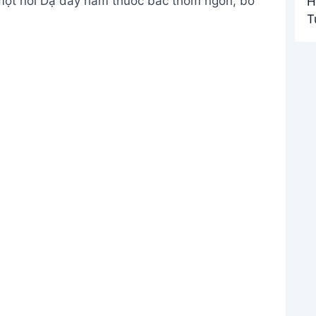
 một nồi Dạ dày hầm thuốc bắc thơm ngon, bổ