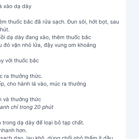
à xào dạ dày
êm thuốc bắc đã rửa sạch. Đun sôi, hớt bọt, sau
hút.
y với thuốc bắc
c ra thưởng thức.
n và thưởng thức
nh chỉ trong 20 phút
trong dạ dày để loại bỏ tạp chất.
 nhanh hơn.
sạch dao, lau khô, dùng chổi nhỏ thấm ít dầu