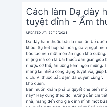
Cách làm Dạ dày 
tuyệt đỉnh - Ẩm t
UPDATED AT: 22/12/2024
Dạ dày hầm thuốc bắc là món ăn bổ dưỡng,
khỏe. Sự kết hợp hài hòa giữa vị ngọt m
bắc tạo nên một món ăn ngon khó cưỡng. 
miệng mà còn là bài thuốc dân gian giúp b
nhược cơ thể, ăn uống kém ngon miệng. T
mang lại nhiều công dụng tuyệt vời, giúp 
dịch. Vị thuốc bắc đậm đà quyện cùng vị 
khó quên.
Bạn muốn khám phá bí quyết chế biến m
này? Hãy cùng theo dõi hướng dẫn chi tiế
nhà, mang đến cho gia đình mình một bữa