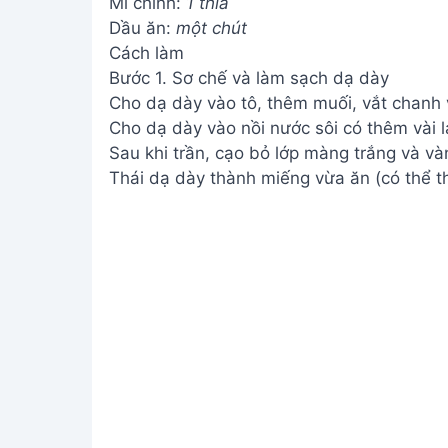
Mì chính:
1 thìa
Dầu ăn:
một chút
Cách làm
Bước 1. Sơ chế và làm sạch dạ dày
Cho dạ dày vào tô, thêm muối, vắt chanh v
Cho dạ dày vào nồi nước sôi có thêm vài lá
Sau khi trần, cạo bỏ lớp màng trắng và vàn
Thái dạ dày thành miếng vừa ăn (có thể thá