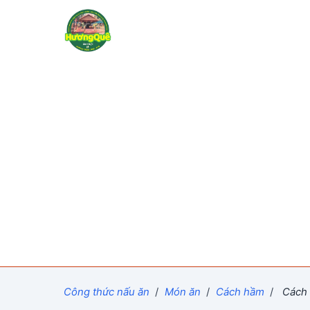
Công thức nấu ăn
/
Món ăn
/
Cách hầm
/
Cách 