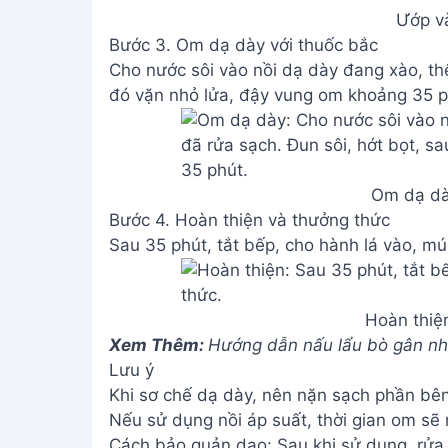
Ướp v
Bước 3. Om dạ dày với thuốc bắc
Cho nước sôi vào nồi dạ dày đang xào, th
đó vặn nhỏ lửa, đậy vung om khoảng 35 p
Om dạ dà
Bước 4. Hoàn thiện và thưởng thức
Sau 35 phút, tắt bếp, cho hành lá vào, mú
Hoàn thiệ
Xem Thêm:
Hướng dẫn nấu lẩu bò gân nha
Lưu ý
Khi sơ chế dạ dày, nên nặn sạch phần bên 
Nếu sử dụng nồi áp suất, thời gian om sẽ
Cách bảo quản dao: Sau khi sử dụng, rửa 