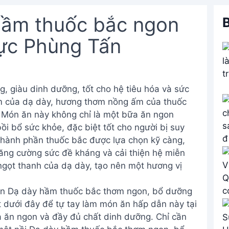
hầm thuốc bắc ngon
B
hực Phùng Tấn
 giàu dinh dưỡng, tốt cho hệ tiêu hóa và sức
ềm của dạ dày, hương thơm nồng ấm của thuốc
Món ăn này không chỉ là một bữa ăn ngon
ồi bổ sức khỏe, đặc biệt tốt cho người bị suy
hành phần thuốc bắc được lựa chọn kỹ càng,
tăng cường sức đề kháng và cải thiện hệ miễn
ngọt thanh của dạ dày, tạo nên một hương vị
ón Dạ dày hầm thuốc bắc thơm ngon, bổ dưỡng
t dưới đây để tự tay làm món ăn hấp dẫn này tại
 ăn ngon và đầy đủ chất dinh dưỡng. Chỉ cần