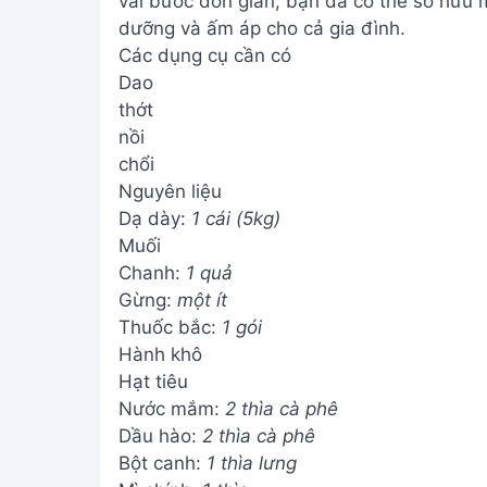
vài bước đơn giản, bạn đã có thể sở hữu
dưỡng và ấm áp cho cả gia đình.
Các dụng cụ cần có
Dao
thớt
nồi
chổi
Nguyên liệu
Dạ dày:
1 cái (5kg)
Muối
Chanh:
1 quả
Gừng:
một ít
Thuốc bắc:
1 gói
Hành khô
Hạt tiêu
Nước mắm:
2 thìa cà phê
Dầu hào:
2 thìa cà phê
Bột canh:
1 thìa lưng