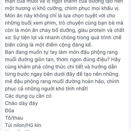
mặn của muối và vị ngọt thanh của đường tạo nên
một hương vị khó cưỡng, chinh phục mọi khẩu vị.
Món ăn này không chỉ là lựa chọn tuyệt vời cho
những buổi xem phim, trò chuyện cùng bạn bè mà
còn là món ăn chay bổ dưỡng, giàu protein và chất
xơ. Sự tiện lợi và nhanh chóng trong quá trình chế
biến cũng là một điểm cộng đáng kể.
Bạn đang muốn tự tay làm món đậu phộng rang
muối đường giòn tan, thơm ngon đúng điệu? Hãy
cùng khám phá công thức chi tiết và hướng dẫn
từng bước ngay bên dưới đây để tạo nên những
mẻ đậu phộng rang muối đường hoàn hảo, chinh
phục cả những người khó tính nhất!
Các dụng cụ cần có
Chảo dày đáy
Đũa
Tô/thau
Túi nilon/Hũ kín