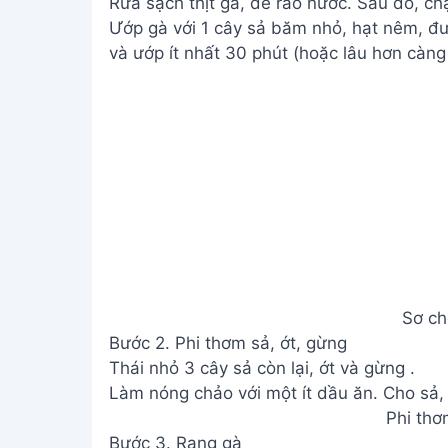
Rửa sạch thịt gà, để ráo nước. Sau đó, chặ
Ướp gà với 1 cây sả băm nhỏ, hạt nêm, đ
và ướp ít nhất 30 phút (hoặc lâu hơn càng 
Sơ ch
Bước 2. Phi thơm sả, ớt, gừng
Thái nhỏ 3 cây sả còn lại, ớt và gừng .
Làm nóng chảo với một ít dầu ăn. Cho sả, 
Phi thơ
Bước 3. Rang gà