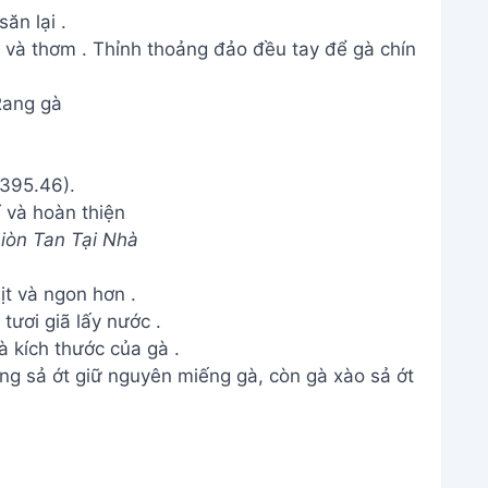
ăn lại .
g và thơm . Thỉnh thoảng đảo đều tay để gà chín
Rang gà
í và hoàn thiện
iòn Tan Tại Nhà
ịt và ngon hơn .
ươi giã lấy nước .
à kích thước của gà .
ang sả ớt giữ nguyên miếng gà, còn gà xào sả ớt