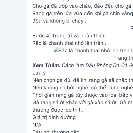
Cho gà đã ướp vào chảo, đảo đều cho gà s
Rang gà trên lửa vừa đến khi gà chín vàn
đều và không bị cháy .
Bước 4. Trang trí và hoàn thiện
Rắc lá chanh thái nhỏ lên trên .
Trang tr
Xem Thêm:
Cách làm Đậu Phộng Da Cá G
Lưu ý
Nên chọn gà đùi để khi rang gà sẽ chắc th
Nếu không có bột nghệ, có thể dùng nghệ t
Thời gian rang gà tùy thuộc vào loại bếp v
Gà rang sả ớt khác với gà xào sả ớt. Gà r
thường được lọc thịt .
Giá trị dinh dưỡng
N/A
Câu hỏi thường gặp