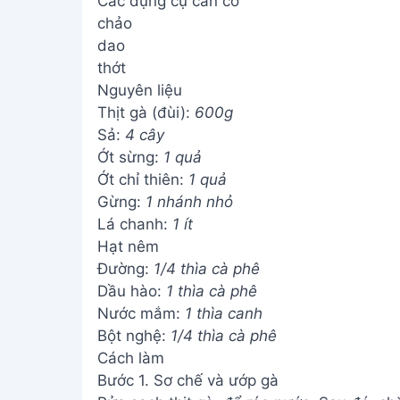
Các dụng cụ cần có
chảo
dao
thớt
Nguyên liệu
Thịt gà (đùi):
600g
Sả:
4 cây
Ớt sừng:
1 quả
Ớt chỉ thiên:
1 quả
Gừng:
1 nhánh nhỏ
Lá chanh:
1 ít
Hạt nêm
Đường:
1/4 thìa cà phê
Dầu hào:
1 thìa cà phê
Nước mắm:
1 thìa canh
Bột nghệ:
1/4 thìa cà phê
Cách làm
Bước 1. Sơ chế và ướp gà