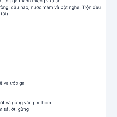
t thịt gà thành miếng vừa ăn .
ường, dầu hào, nước mắm và bột nghệ. Trộn đều
tốt) .
ế và ướp gà
ớt và gừng vào phi thơm .
m sả, ớt, gừng