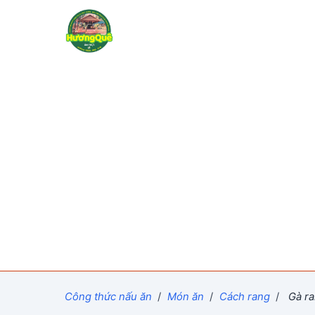
Công thức nấu ăn
/
Món ăn
/
Cách rang
/
Gà ra