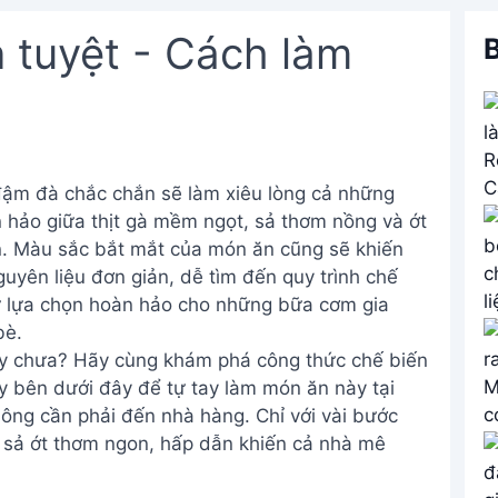
 tuyệt - Cách làm
B
đậm đà chắc chắn sẽ làm xiêu lòng cả những
n hảo giữa thịt gà mềm ngọt, sả thơm nồng và ớt
n. Màu sắc bắt mắt của món ăn cũng sẽ khiến
yên liệu đơn giản, dễ tìm đến quy trình chế
sự lựa chọn hoàn hảo cho những bữa cơm gia
bè.
y chưa? Hãy cùng khám phá công thức chế biến
ay bên dưới đây để tự tay làm món ăn này tại
hông cần phải đến nhà hàng. Chỉ với vài bước
 sả ớt thơm ngon, hấp dẫn khiến cả nhà mê