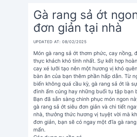
Gà rang sả ớt ngon
đơn giản tại nhà
UPDATED AT: 08/02/2025
Món gà rang sả ớt thơm phức, cay nồng, 
thực khách khó tính nhất. Sự kết hợp hoà
cay xé lưỡi tạo nên một hương vị khó quê
bàn ăn của bạn thêm phần hấp dẫn. Từ ngu
biến không quá cầu kỳ, gà rang sả ớt là 
đình ấm cúng hay những buổi tụ tập bạn 
Bạn đã sẵn sàng chinh phục món ngon nà
gà rang sả ớt siêu đơn giản và chi tiết ng
nhà, thưởng thức hương vị tuyệt vời mà k
đơn giản, bạn sẽ có ngay một đĩa gà rang
mẩn.