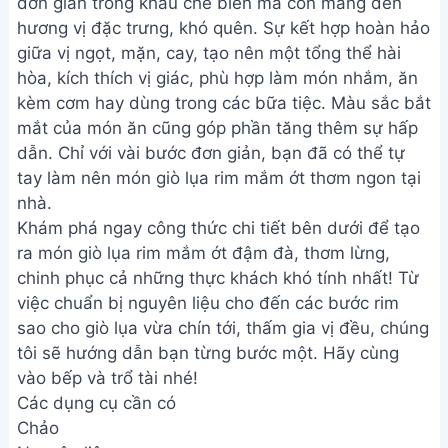
đơn giản trong khâu chế biến mà còn mang đến
hương vị đặc trưng, khó quên. Sự kết hợp hoàn hảo
giữa vị ngọt, mặn, cay, tạo nên một tổng thể hài
hòa, kích thích vị giác, phù hợp làm món nhắm, ăn
kèm cơm hay dùng trong các bữa tiệc. Màu sắc bắt
mắt của món ăn cũng góp phần tăng thêm sự hấp
dẫn. Chỉ với vài bước đơn giản, bạn đã có thể tự
tay làm nên món giò lụa rim mắm ớt thơm ngon tại
nhà.
Khám phá ngay công thức chi tiết bên dưới để tạo
ra món giò lụa rim mắm ớt đậm đà, thơm lừng,
chinh phục cả những thực khách khó tính nhất! Từ
việc chuẩn bị nguyên liệu cho đến các bước rim
sao cho giò lụa vừa chín tới, thấm gia vị đều, chúng
tôi sẽ hướng dẫn bạn từng bước một. Hãy cùng
vào bếp và trổ tài nhé!
Các dụng cụ cần có
Chảo