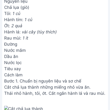
Nguyên liệu
Chả lụa (giò)
Tỏi:
1 củ
Hành tím:
1 củ
Ớt:
2 quả
Hành lá:
vài cây (tùy thích)
Rau mùi:
1 ít
Đường
Nước mắm
Dầu ăn
Nước lọc
Tiêu xay
Cách làm
Bước 1. Chuẩn bị nguyên liệu và sơ chế
Cắt chả lụa thành những miếng nhỏ vừa ăn.
Thái nhỏ hành, tỏi, ớt. Cắt ngắn hành lá và rau mùi.