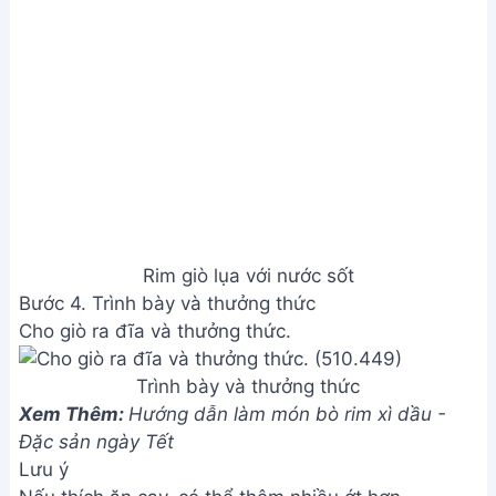
với khẩu vị.
Để ý lửa khi chiên giò, tránh bị cháy.
Giá trị dinh dưỡng
Calories: 250-350
Fat: 15-25g
Carbs: 10-15g
Protein: 20-25g
Câu hỏi thường gặp
1. Làm sao để giò lụa rim không bị khô cứng?
Rim giò lụa trên lửa nhỏ liu riu, thường xuyên trở
mặt để giò chín đều và không bị khô. Bạn có thể
thêm một ít nước hoặc nước dùng vào chảo khi
thấy nước sốt bắt đầu cạn.
2. Nếu không có mắm ớt, mình có thể thay thế
bằng gì?
Bạn có thể tự pha chế nước mắm ớt bằng cách trộn
mắm cá ngon, đường, ớt băm và một ít nước cốt
chanh. Hoặc có thể dùng tương ớt hoặc sa tế để