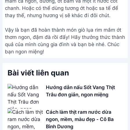
tuyệt - Món nhậu siêu đỉnh
Cá Hố Kho Rim: Món ngon đơn
giản, siêu hấp dẫn
Address:
Hẻm 283 Nguyễn Đình Chiểu, Hàm Tiến ,
Phan Thiết
Email:
[email protected]