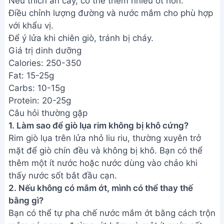
thay thế, nhưng hương vị sẽ khác đi đôi chút.
Vậy là bạn đã hoàn thành món giò lụa rim mắm ớt
thơm ngon, đậm đà rồi đấy! Hãy thưởng thức thành
quả của mình cùng gia đình và bạn bè nhé. Chúc
bạn ngon miệng!
Bài viết liên quan
Hướng dẫn nấu Sốt Vang Thịt
Trâu đơn giản, ngon miệng
Cách làm thịt ram nước dừa
ngon, mềm, màu đẹp - Cô Ba
Bình Dương
Cá khô rim lạc lá chanh ngon