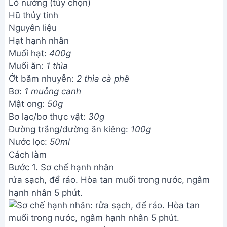
Lò nướng (tùy chọn)
Hũ thủy tinh
Nguyên liệu
Hạt hạnh nhân
Muối hạt:
400g
Muối ăn:
1 thìa
Ớt băm nhuyễn:
2 thìa cà phê
Bơ:
1 muỗng canh
Mật ong:
50g
Bơ lạc/bơ thực vật:
30g
Đường trắng/đường ăn kiêng:
100g
Nước lọc:
50ml
Cách làm
Bước 1. Sơ chế hạnh nhân
rửa sạch, để ráo. Hòa tan muối trong nước, ngâm
hạnh nhân 5 phút.