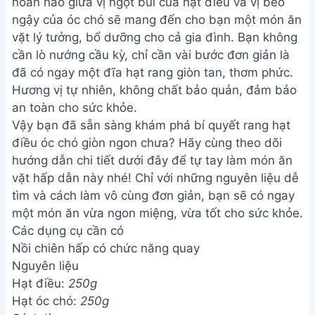
hoàn hảo giữa vị ngọt bùi của hạt điều và vị béo
ngậy của óc chó sẽ mang đến cho bạn một món ăn
vặt lý tưởng, bổ dưỡng cho cả gia đình. Bạn không
cần lò nướng cầu kỳ, chỉ cần vài bước đơn giản là
đã có ngay một đĩa hạt rang giòn tan, thơm phức.
Hương vị tự nhiên, không chất bảo quản, đảm bảo
an toàn cho sức khỏe.
Vậy bạn đã sẵn sàng khám phá bí quyết rang hạt
điều óc chó giòn ngon chưa? Hãy cùng theo dõi
hướng dẫn chi tiết dưới đây để tự tay làm món ăn
vặt hấp dẫn này nhé! Chỉ với những nguyên liệu dễ
tìm và cách làm vô cùng đơn giản, bạn sẽ có ngay
một món ăn vừa ngon miệng, vừa tốt cho sức khỏe.
Các dụng cụ cần có
Nồi chiên hấp có chức năng quay
Nguyên liệu
Hạt điều:
250g
Hạt óc chó:
250g