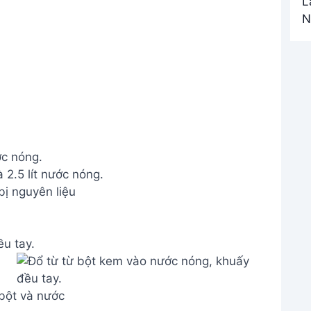
ớc nóng.
ị nguyên liệu
u tay.
bột và nước