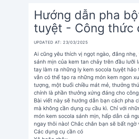
Hướng dẫn pha bộ
tuyệt - Công thức 
UPDATED AT: 23/03/2025
Ai cũng yêu thích vị ngọt ngào, đắng nhẹ
sánh mịn của kem tan chảy trên đầu lưỡi 
tay làm ra những ly kem socola tuyệt hảo
vẫn có thể tạo ra những món kem ngon xuấ
tượng, một buổi chiều mát mẻ, thưởng thứ
chính là phần thưởng xứng đáng cho công
Bài viết này sẽ hướng dẫn bạn cách pha 
mà không cần dụng cụ cầu kì. Chỉ với nhữ
món kem socola sánh mịn, hấp dẫn cả ngườ
ngay thôi nào! Chắc chắn bạn sẽ bất ngờ 
Các dụng cụ cần có