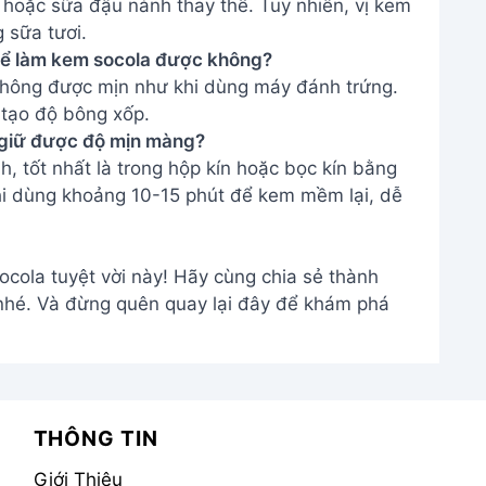
hoặc sữa đậu nành thay thế. Tuy nhiên, vị kem
g sữa tươi.
thể làm kem socola được không?
không được mịn như khi dùng máy đánh trứng.
 tạo độ bông xốp.
, giữ được độ mịn màng?
, tốt nhất là trong hộp kín hoặc bọc kín bằng
i dùng khoảng 10-15 phút để kem mềm lại, dễ
cola tuyệt vời này! Hãy cùng chia sẻ thành
nhé. Và đừng quên quay lại đây để khám phá
THÔNG TIN
Giới Thiệu