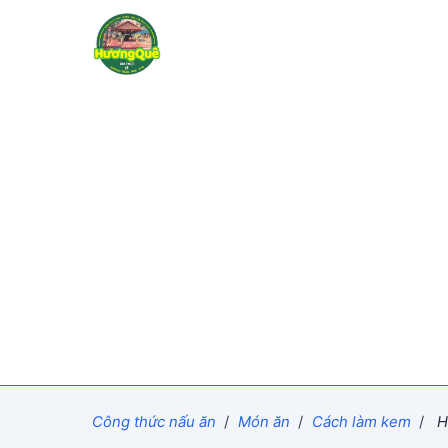
Công thức nấu ăn
/
Món ăn
/
Cách làm kem
/
Hư