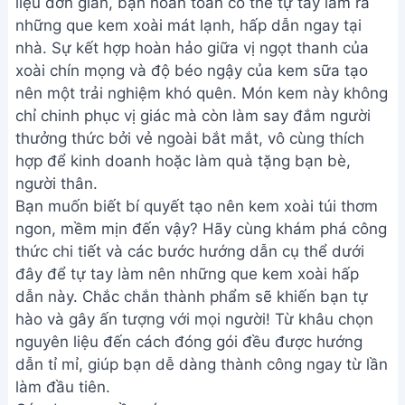
liệu đơn giản, bạn hoàn toàn có thể tự tay làm ra
những que kem xoài mát lạnh, hấp dẫn ngay tại
nhà. Sự kết hợp hoàn hảo giữa vị ngọt thanh của
xoài chín mọng và độ béo ngậy của kem sữa tạo
nên một trải nghiệm khó quên. Món kem này không
chỉ chinh phục vị giác mà còn làm say đắm người
thưởng thức bởi vẻ ngoài bắt mắt, vô cùng thích
hợp để kinh doanh hoặc làm quà tặng bạn bè,
người thân.
Bạn muốn biết bí quyết tạo nên kem xoài túi thơm
ngon, mềm mịn đến vậy? Hãy cùng khám phá công
thức chi tiết và các bước hướng dẫn cụ thể dưới
đây để tự tay làm nên những que kem xoài hấp
dẫn này. Chắc chắn thành phẩm sẽ khiến bạn tự
hào và gây ấn tượng với mọi người! Từ khâu chọn
nguyên liệu đến cách đóng gói đều được hướng
dẫn tỉ mỉ, giúp bạn dễ dàng thành công ngay từ lần
làm đầu tiên.