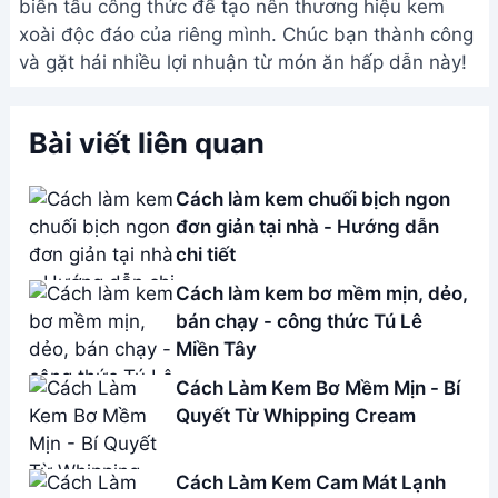
Cách Làm Kem Cam Mát Lạnh
Cho Ngày Hè Nóng Bỏng
Address:
Hẻm 283 Nguyễn Đình Chiểu, Hàm Tiến ,
Phan Thiết
Email:
[email protected]
THÔNG TIN