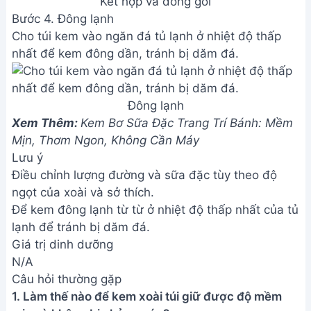
Câu hỏi thường gặp
1. Làm thế nào để kem xoài túi giữ được độ mềm
mịn và không bị chảy nước?
Để kem xoài giữ được độ mềm mịn, bạn cần sử
dụng sữa đặc có độ sánh cao, thêm chút bột năng
hoặc gelatin để tạo độ kết dính. Đóng gói kem
ngay khi còn hơi ấm và bảo quản ở nhiệt độ thích
hợp (-18 độ C là lý tưởng).
2. Tôi có thể bảo quản kem xoài túi được bao lâu và
như thế nào?
Kem xoài túi bảo quản tốt nhất trong ngăn đá tủ
lạnh ở nhiệt độ -18 độ C. Với cách bảo quản này,
kem có thể giữ được chất lượng tốt trong khoảng 1-
2 tháng. Tuy nhiên, nên sử dụng càng sớm càng tốt
để đảm bảo hương vị tươi ngon nhất.
Với công thức này, bạn không chỉ tự thưởng thức