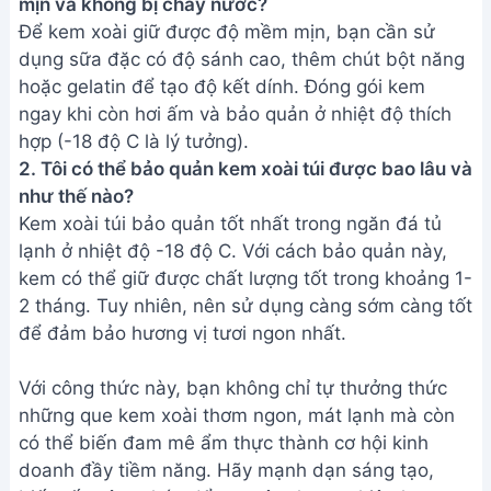
những que kem xoài thơm ngon, mát lạnh mà còn
có thể biến đam mê ẩm thực thành cơ hội kinh
doanh đầy tiềm năng. Hãy mạnh dạn sáng tạo,
biến tấu công thức để tạo nên thương hiệu kem
xoài độc đáo của riêng mình. Chúc bạn thành công
và gặt hái nhiều lợi nhuận từ món ăn hấp dẫn này!
Bài viết liên quan
Cách làm kem chuối bịch ngon
đơn giản tại nhà - Hướng dẫn
chi tiết
Cách làm kem bơ mềm mịn, dẻo,
bán chạy - công thức Tú Lê
Miền Tây
Cách Làm Kem Bơ Mềm Mịn - Bí
Quyết Từ Whipping Cream