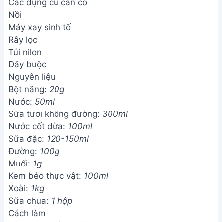
Các dụng cụ cần có
Nồi
Máy xay sinh tố
Rây lọc
Túi nilon
Dây buộc
Nguyên liệu
Bột năng:
20g
Nước:
50ml
Sữa tươi không đường:
300ml
Nước cốt dừa:
100ml
Sữa đặc:
120-150ml
Đường:
100g
Muối:
1g
Kem béo thực vật:
100ml
Xoài:
1kg
Sữa chua:
1 hộp
Cách làm