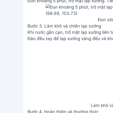
Đun khoảng 5 phút, trở mặt lạp xưởng. Tiế
Đun sôi
Bước 3. Làm khô và chiên lạp xưởng
Khi nước gần cạn, trở mặt lạp xưởng liên 
Đảo đều tay để lạp xưởng vàng đều và kh
Làm khô và
Bước 4. Hoàn thiện và thưởng thức
Tắt bếp khi lạp xưởng vàng đều.
Gắp lạp xưởng ra đĩa.
Hoàn thiệ
Xem Thêm:
Cá Hường Chiên Sả Ớt - Món
Lưu ý