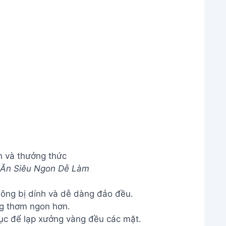
ông bị dính và dễ dàng đảo đều.
g thơm ngon hơn.
tục để lạp xưởng vàng đều các mặt.
n như chiên bằng dầu?
o với luộc nhưng độ giòn sẽ không bằng chiên
n cho ra thành phẩm giòn ngon và vẫn giữ được
 để chiên bằng nước?
ưởng, từ lạp xưởng tươi, lạp xưởng khô đến lạp
thời gian chiên lâu hơn.
ều thời gian hơn chiên bằng dầu không?
ể lâu hơn một chút so với chiên bằng dầu,
h hơn và không cần phải dọn dẹp dầu mỡ sau