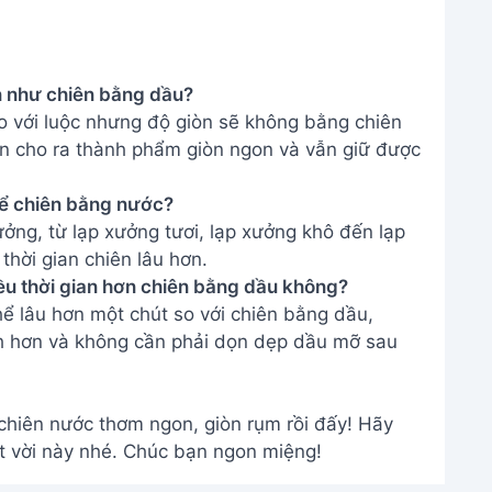
chiên nước thơm ngon, giòn rụm rồi đấy! Hãy
t vời này nhé. Chúc bạn ngon miệng!
THÔNG TIN
Giới Thiệu
Menu
m
Liên hệ