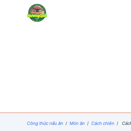
Công thức nấu ăn
/
Món ăn
/
Cách chiên
/
Cách