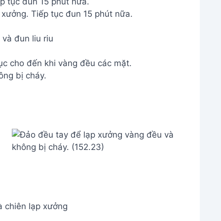
p tục đun 15 phút nữa.
 và đun liu riu
tục cho đến khi vàng đều các mặt.
ông bị cháy.
 chiên lạp xưởng
n và thưởng thức
 Ăn Siêu Ngon Dễ Làm