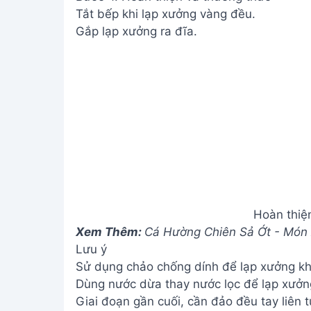
Sử dụng chảo chống dính để lạp xưởng kh
Dùng nước dừa thay nước lọc để lạp xưởn
Giai đoạn gần cuối, cần đảo đều tay liên 
Giá trị dinh dưỡng
N/A
Câu hỏi thường gặp
1. Liệu lạp xưởng chiên bằng nước có giò
Lạp xưởng chiên bằng nước sẽ giòn hơn s
ngập dầu. Tuy nhiên, phương pháp này vẫ
độ ẩm bên trong.
2. Tôi có thể sử dụng loại lạp xưởng nào
Bạn có thể sử dụng hầu hết các loại lạp x
xưởng chay. Tuy nhiên, lạp xưởng khô cần 
3. Chiên lạp xưởng bằng nước có mất nhi
Thời gian chiên lạp xưởng bằng nước có th
nhưng bù lại, bạn sẽ có món ăn lành mạn
khi chiên.