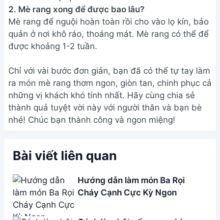
Cách làm bột nếp rang chín -
Nguyên liệu bánh dẻo, bánh in
Tết
Tép khô rang giòn: Món ngon
hao cơm đơn giản
Cách làm đậu nành rang giòn
ngon ngày Tết - Ăn vặt siêu hấp
dẫn