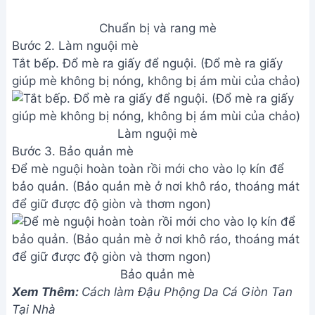
Xem Thêm:
Cách làm Đậu Phộng Da Cá Giòn Tan
Tại Nhà
Lưu ý
Rang mè ở lửa nhỏ, đảo đều tay để mè chín vàng
đều và không bị cháy.
Không nên rang mè quá lâu, vì sẽ làm mè bị cháy
và mất đi hương vị thơm ngon.
Khi rang mè, nên giữ lửa nhỏ và đảo liên tục để mè
không bị cháy. Chú tâm vào quá trình rang để có
được thành phẩm vàng ươm và thơm ngon.
Sau khi rang xong, nên để mè nguội hẳn rồi mới
cho vào lọ kín để bảo quản.
Giá trị dinh dưỡng
N/A
Câu hỏi thường gặp
1. Làm sao để mè rang không bị cháy khét?
Rang mè ở lửa nhỏ và khuấy đều tay liên tục. Quan
sát màu sắc của mè, khi mè chuyển sang màu