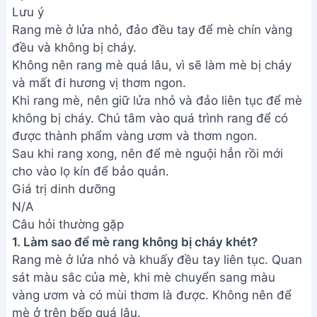
vàng ươm và có mùi thơm là được. Không nên để
mè ở trên bếp quá lâu.
2. Mè rang xong để được bao lâu?
Mè rang để nguội hoàn toàn rồi cho vào lọ kín, bảo
quản ở nơi khô ráo, thoáng mát. Mè rang có thể để
được khoảng 1-2 tuần.
Chỉ với vài bước đơn giản, bạn đã có thể tự tay làm
ra món mè rang thơm ngon, giòn tan, chinh phục cả
những vị khách khó tính nhất. Hãy cùng chia sẻ
thành quả tuyệt vời này với người thân và bạn bè
nhé! Chúc bạn thành công và ngon miệng!
Bài viết liên quan
Hướng dẫn làm món Ba Rọi
Cháy Cạnh Cực Kỳ Ngon