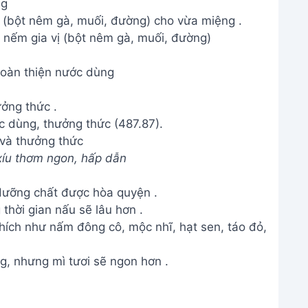
ng
ị (bột nêm gà, muối, đường) cho vừa miệng .
oàn thiện nước dùng
ưởng thức .
và thưởng thức
xíu thơm ngon, hấp dẫn
dưỡng chất được hòa quyện .
 thời gian nấu sẽ lâu hơn .
hích như nấm đông cô, mộc nhĩ, hạt sen, táo đỏ,
g, nhưng mì tươi sẽ ngon hơn .