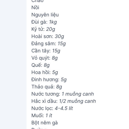
Chảo
Nồi
Nguyên liệu
Đùi gà:
1kg
Kỷ tử:
20g
Hoài sơn:
30g
Đảng sâm:
15g
Cần tây:
15g
Vỏ quýt:
8g
Quế:
8g
Hoa hồi:
5g
Đinh hương:
5g
Thảo quả:
8g
Nước tương:
1 muỗng canh
Hắc xì dầu:
1/2 muỗng canh
Nước lọc:
4-4.5 lít
Muối:
1 ít
Bột nêm gà