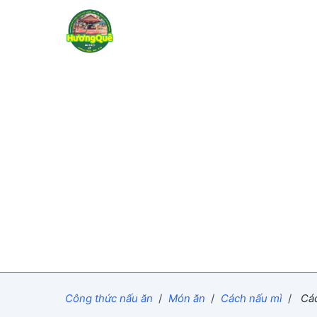
Công thức nấu ăn
/
Món ăn
/
Cách nấu mì
/
Các