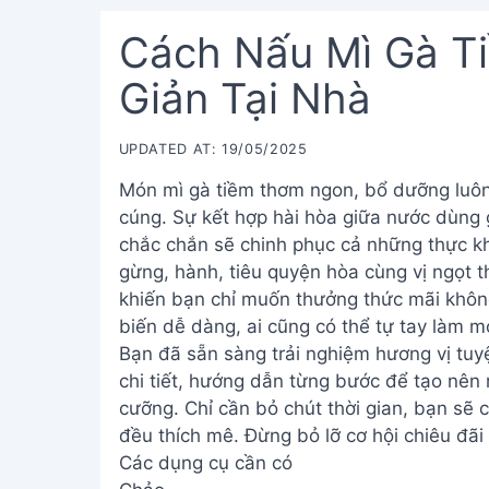
Cách Nấu Mì Gà T
Giản Tại Nhà
UPDATED AT: 19/05/2025
Món mì gà tiềm thơm ngon, bổ dưỡng luô
cúng. Sự kết hợp hài hòa giữa nước dùng 
chắc chắn sẽ chinh phục cả những thực kh
gừng, hành, tiêu quyện hòa cùng vị ngọt 
khiến bạn chỉ muốn thưởng thức mãi không
biến dễ dàng, ai cũng có thể tự tay làm m
Bạn đã sẵn sàng trải nghiệm hương vị tu
chi tiết, hướng dẫn từng bước để tạo nên
cưỡng. Chỉ cần bỏ chút thời gian, bạn sẽ 
đều thích mê. Đừng bỏ lỡ cơ hội chiêu đãi
Các dụng cụ cần có