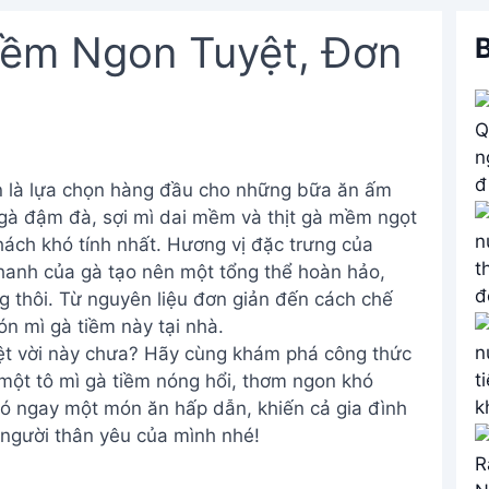
iềm Ngon Tuyệt, Đơn
B
n là lựa chọn hàng đầu cho những bữa ăn ấm
gà đậm đà, sợi mì dai mềm và thịt gà mềm ngọt
ách khó tính nhất. Hương vị đặc trưng của
thanh của gà tạo nên một tổng thể hoàn hảo,
 thôi. Từ nguyên liệu đơn giản đến cách chế
ón mì gà tiềm này tại nhà.
yệt vời này chưa? Hãy cùng khám phá công thức
 một tô mì gà tiềm nóng hổi, thơm ngon khó
có ngay một món ăn hấp dẫn, khiến cả gia đình
 người thân yêu của mình nhé!