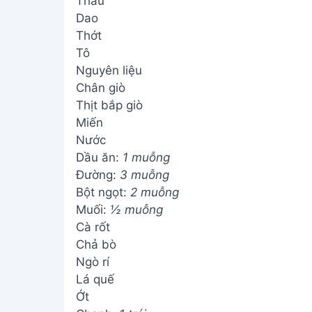
Thau
Dao
Thớt
Tô
Nguyên liệu
Chân giò
Thịt bắp giò
Miến
Nước
Dầu ăn:
1 muỗng
Đường:
3 muỗng
Bột ngọt:
2 muỗng
Muối:
½ muỗng
Cà rốt
Chả bò
Ngò rí
Lá quế
Ớt