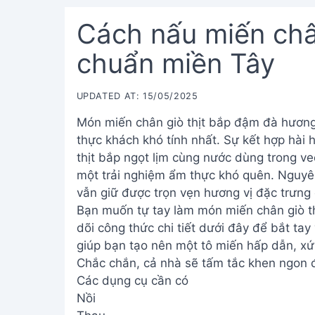
Cách nấu miến châ
chuẩn miền Tây
UPDATED AT: 15/05/2025
Món miến chân giò thịt bắp đậm đà hương
thực khách khó tính nhất. Sự kết hợp hài 
thịt bắp ngọt lịm cùng nước dùng trong v
một trải nghiệm ẩm thực khó quên. Nguyên
vẫn giữ được trọn vẹn hương vị đặc trưng
Bạn muốn tự tay làm món miến chân giò t
dõi công thức chi tiết dưới đây để bắt ta
giúp bạn tạo nên một tô miến hấp dẫn, xứ
Chắc chắn, cả nhà sẽ tấm tắc khen ngon 
Các dụng cụ cần có
Nồi