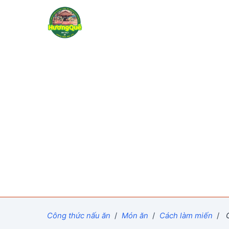
Công thức nấu ăn
/
Món ăn
/
Cách làm miến
/
C