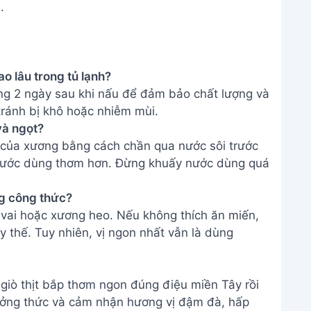
.
ao lâu trong tủ lạnh?
ng 2 ngày sau khi nấu để đảm bảo chất lượng và
tránh bị khô hoặc nhiễm mùi.
và ngọt?
 của xương bằng cách chần qua nước sôi trước
p nước dùng thơm hơn. Đừng khuấy nước dùng quá
ng công thức?
c vai hoặc xương heo. Nếu không thích ăn miến,
y thế. Tuy nhiên, vị ngon nhất vẫn là dùng
iò thịt bắp thơm ngon đúng điệu miền Tây rồi
ưởng thức và cảm nhận hương vị đậm đà, hấp