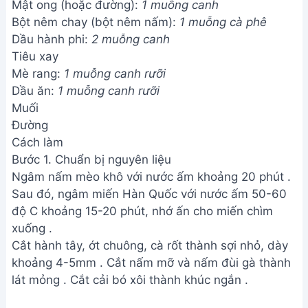
Mật ong (hoặc đường):
1 muỗng canh
Bột nêm chay (bột nêm nấm):
1 muỗng cà phê
Dầu hành phi:
2 muỗng canh
Tiêu xay
Mè rang:
1 muỗng canh rưỡi
Dầu ăn:
1 muỗng canh rưỡi
Muối
Đường
Cách làm
Bước 1. Chuẩn bị nguyên liệu
Ngâm nấm mèo khô với nước ấm khoảng 20 phút .
Sau đó, ngâm miến Hàn Quốc với nước ấm 50-60
độ C khoảng 15-20 phút, nhớ ấn cho miến chìm
xuống .
Cắt hành tây, ớt chuông, cà rốt thành sợi nhỏ, dày
khoảng 4-5mm . Cắt nấm mỡ và nấm đùi gà thành
lát mỏng . Cắt cải bó xôi thành khúc ngắn .