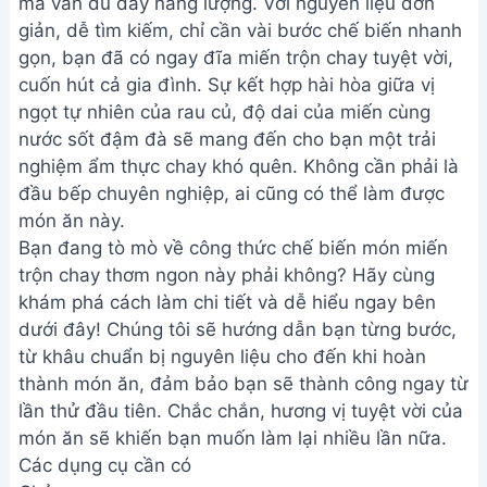
mà vẫn đủ đầy năng lượng. Với nguyên liệu đơn
giản, dễ tìm kiếm, chỉ cần vài bước chế biến nhanh
gọn, bạn đã có ngay đĩa miến trộn chay tuyệt vời,
cuốn hút cả gia đình. Sự kết hợp hài hòa giữa vị
ngọt tự nhiên của rau củ, độ dai của miến cùng
nước sốt đậm đà sẽ mang đến cho bạn một trải
nghiệm ẩm thực chay khó quên. Không cần phải là
đầu bếp chuyên nghiệp, ai cũng có thể làm được
món ăn này.
Bạn đang tò mò về công thức chế biến món miến
trộn chay thơm ngon này phải không? Hãy cùng
khám phá cách làm chi tiết và dễ hiểu ngay bên
dưới đây! Chúng tôi sẽ hướng dẫn bạn từng bước,
từ khâu chuẩn bị nguyên liệu cho đến khi hoàn
thành món ăn, đảm bảo bạn sẽ thành công ngay từ
lần thử đầu tiên. Chắc chắn, hương vị tuyệt vời của
món ăn sẽ khiến bạn muốn làm lại nhiều lần nữa.
Các dụng cụ cần có