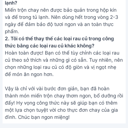
thành món miến trộn chay thơm ngon, bổ dưỡng rồi
đấy! Hy vọng công thức này sẽ giúp bạn có thêm
một lựa chọn tuyệt vời cho thực đơn chay của gia
đình. Chúc bạn ngon miệng!
Bài viết liên quan
Miến trộn măng gà: Thơm ngon,
đậm đà, siêu dễ làm
Món Miến Xào Chay Nấm Rong
Biển: Công Thức Ngon, Bổ
Dưỡng
Cách làm trứng chiên mộc nhĩ
ngon giòn sần sật - Món ăn đơn
giản dễ làm