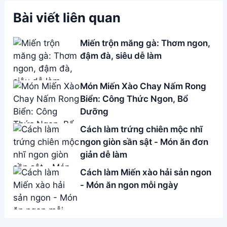
Cách làm Miến xào hải sản ngon
- Món ăn ngon mỗi ngày
Address:
Hẻm 283 Nguyễn Đình Chiểu, Hàm Tiến ,
Phan Thiết
Email:
[email protected]
THÔNG TIN
Giới Thiệu