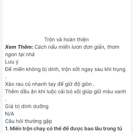
.
Giá trị dinh dưỡng
N/A
Câu hỏi thường gặp
1. Miến trộn chay có thể để được bao lâu trong tủ
lạnh?
Miến trộn chay nên được bảo quản trong hộp kín
và để trong tủ lạnh. Nên dùng hết trong vòng 2-3
ngày để đảm bảo độ tươi ngon và an toàn thực
phẩm.
2. Tôi có thể thay thế các loại rau củ trong công
thức bằng các loại rau củ khác không?
Hoàn toàn được! Bạn có thể tùy chỉnh các loại rau
củ theo sở thích và những gì có sẵn. Tuy nhiên, nên
chọn những loại rau củ có độ giòn và vị ngọt nhẹ
để món ăn ngon hơn.
Vậy là chỉ với vài bước đơn giản, bạn đã hoàn