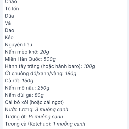
Chảo
Tô lớn
Đũa
Vá
Dao
Kéo
Nguyên liệu
Nấm mèo khô:
20g
Miến Hàn Quốc:
500g
Hành tây trắng (hoặc hành baro):
100g
Ớt chuông đỏ/xanh/vàng:
180g
Cà rốt:
150g
Nấm mỡ nâu:
250g
Nấm đùi gà:
80g
Cải bó xôi (hoặc cải ngọt)
Nước tương:
3 muỗng canh
Tương ớt:
½ muỗng canh
Tương cà (Ketchup):
1 muỗng canh