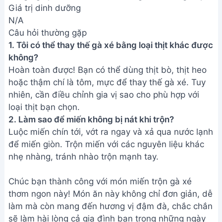
làm mà còn mang đến hương vị đậm đà, chắc chắn
sẽ làm hài lòng cả gia đình bạn trong những ngày
Tết ấm áp. Hãy cùng nhau thưởng thức và đón Tết
trọn vẹn nhé!
Bài viết liên quan
Miến trộn măng gà: Thơm ngon,
đậm đà, siêu dễ làm
Món Miến Xào Chay Nấm Rong
Biển: Công Thức Ngon, Bổ
Dưỡng
Cách làm trứng chiên mộc nhĩ
ngon giòn sần sật - Món ăn đơn
giản dễ làm