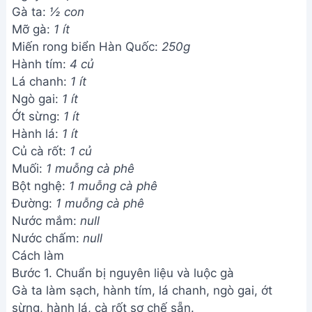
Gà ta:
½ con
Mỡ gà:
1 ít
Miến rong biển Hàn Quốc:
250g
Hành tím:
4 củ
Lá chanh:
1 ít
Ngò gai:
1 ít
Ớt sừng:
1 ít
Hành lá:
1 ít
Củ cà rốt:
1 củ
Muối:
1 muỗng cà phê
Bột nghệ:
1 muỗng cà phê
Đường:
1 muỗng cà phê
Nước mắm:
null
Nước chấm:
null
Cách làm
Bước 1. Chuẩn bị nguyên liệu và luộc gà
Gà ta làm sạch, hành tím, lá chanh, ngò gai, ớt
sừng, hành lá, cà rốt sơ chế sẵn.