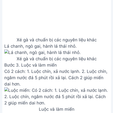
Luộc và làm miến
Bước 4. Trộn miến và nêm nếm
Trộn miến với gà xé, cà rốt, hành tím ngâm, ớt,
hành lá, ngò gai, lá chanh, mỡ gà, 1 muỗng cà phê
bột canh (hoặc đường, muối, hạt nêm).
Nêm nếm lại cho vừa khẩu vị.