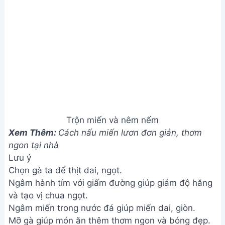
Ngâm miến trong nước đá giúp miến dai, giòn.
Mỡ gà giúp món ăn thêm thơm ngon và bóng đẹp.
Giá trị dinh dưỡng
N/A
Câu hỏi thường gặp
1. Tôi có thể thay thế gà xé bằng loại thịt khác được
không?
Hoàn toàn được! Bạn có thể dùng thịt bò, thịt heo
hoặc thậm chí là tôm, mực để thay thế gà xé. Tuy
nhiên, cần điều chỉnh gia vị sao cho phù hợp với
loại thịt bạn chọn.
2. Làm sao để miến không bị nát khi trộn?
Luộc miến chín tới, vớt ra ngay và xả qua nước lạnh
để miến giòn. Trộn miến với các nguyên liệu khác
nhẹ nhàng, tránh nhào trộn mạnh tay.
Chúc bạn thành công với món miến trộn gà xé
thơm ngon này! Món ăn này không chỉ đơn giản, dễ