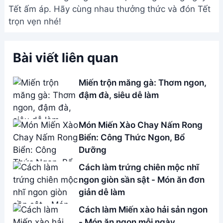
Cách làm Miến xào hải sản ngon
- Món ăn ngon mỗi ngày
Address:
Hẻm 283 Nguyễn Đình Chiểu, Hàm Tiến ,
Phan Thiết
Email:
[email protected]
THÔNG TIN
Giới Thiệu