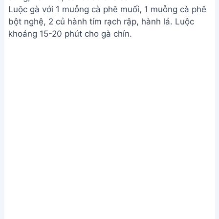
Luộc gà với 1 muỗng cà phê muối, 1 muỗng cà phê
bột nghệ, 2 củ hành tím rạch rập, hành lá. Luộc
khoảng 15-20 phút cho gà chín.
Chuẩn bị nguyên liệu và luộc gà
Bước 2. Xé gà và chuẩn bị các nguyên liệu khác
Vớt gà ra để nguội, xé nhỏ.
Làm mỡ gà phi thơm, giữ lại phần nước mỡ.
Hành tím thái lát mỏng, ngâm với 1 muỗng cà phê
đường, 1 muỗng cà phê giấm, ½ chén nước lạnh để
giảm độ hăng.
Cà rốt thái sợi.