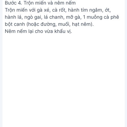
Trộn miến và nêm nếm
Xem Thêm:
Cách nấu miến lươn đơn giản, thơm
ngon tại nhà
Lưu ý
Chọn gà ta để thịt dai, ngọt.
Ngâm hành tím với giấm đường giúp giảm độ hăng
và tạo vị chua ngọt.