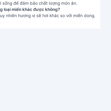
ươi sống để đảm bảo chất lượng món ăn.
ng loại miến khác được không?
uy nhiên hương vị sẽ hơi khác so với miến dong.
nh món miến trộn hải sản thơm ngon, hấp dẫn.
óng mà còn giàu dinh dưỡng, chắc chắn sẽ làm
ếp và thử ngay công thức này nhé!
THÔNG TIN
Giới Thiệu
Menu
m
Liên hệ