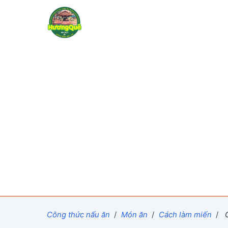
Công thức nấu ăn
/
Món ăn
/
Cách làm miến
/
C