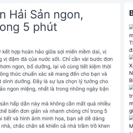
n Hải Sản ngon,
B
rong 5 phút
ự kết hợp hoàn hảo giữa sợi miến mềm dai, vị
g vị đậm đà của nước sốt. Chỉ cần vài bước đơn
hơm ngon, bổ dưỡng, lại vô cùng tiết kiệm thời
 công thức chuẩn xác sẽ mang đến cho bạn và
t dinh dưỡng. Đây là sự lựa chọn lý tưởng cho
 ngon miệng, nhất là trong những ngày bận
 sản hấp dẫn này mà không cần mất quá nhiều
hế biến đơn giản và nhanh chóng chỉ trong 5
i tiết và hình ảnh minh họa, bạn sẽ dễ dàng
 nhà, chắc chắn sẽ khiến cả nhà trầm trồ khen