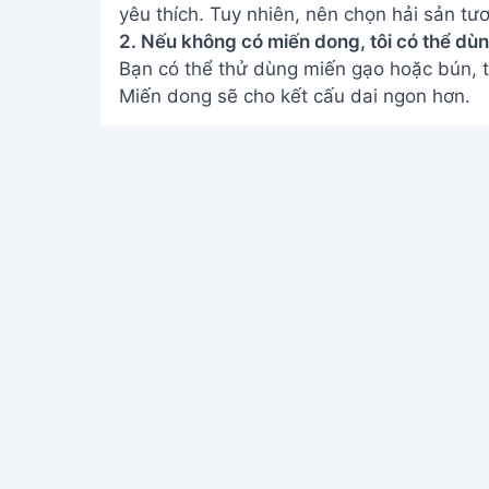
yêu thích. Tuy nhiên, nên chọn hải sản t
2. Nếu không có miến dong, tôi có thể dù
Bạn có thể thử dùng miến gạo hoặc bún, t
Miến dong sẽ cho kết cấu dai ngon hơn.
Vậy là chỉ trong 5 phút, bạn đã hoàn thà
Món ăn này không chỉ đơn giản, nhanh ch
hài lòng cả gia đình bạn. Hãy cùng vào b
Address:
Hẻm 283 Nguyễn Đình Chiểu, Hà
Tiến , Phan Thiết
Email:
[email protected]