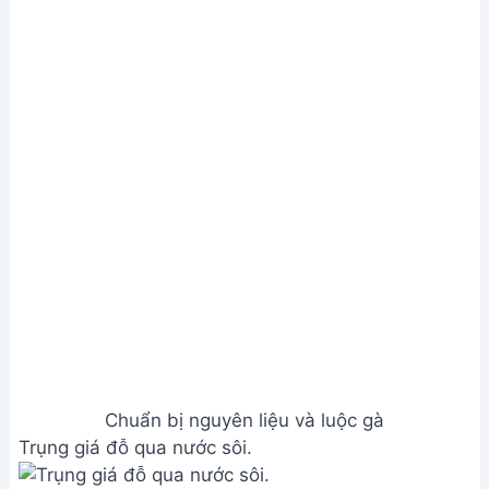
Làm nước sốt và chuẩn bị các nguyên liệu khác
Nêm tiêu xay, muối, đường vào thịt gà xé, trộn đều,
để thấm.
hạt nêm, muối, đường, nước mắm.