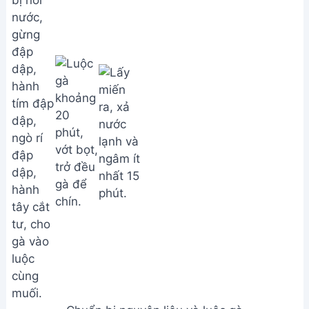
Chuẩn bị nguyên liệu và luộc gà
Dưa leo cắt bỏ hai đầu, chẻ đôi, cạo ruột, cắt lát
4cm.
Củ cải trắng cắt lát.
Cho củ cải vào nồi nước luộc gà, nấu nhỏ lửa 15-20
phút.
Gà luộc nguội, xé nhỏ.