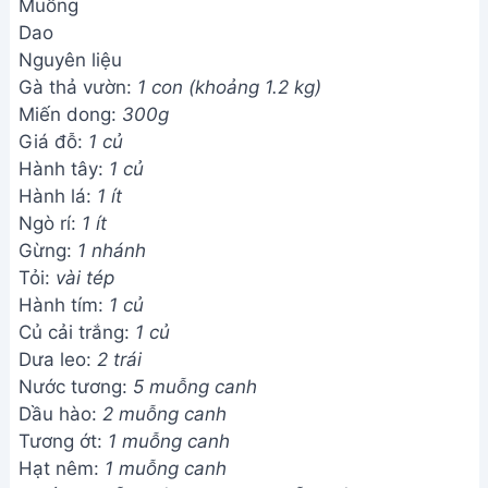
Muỗng
Dao
Nguyên liệu
Gà thả vườn:
1 con (khoảng 1.2 kg)
Miến dong:
300g
Giá đỗ:
1 củ
Hành tây:
1 củ
Hành lá:
1 ít
Ngò rí:
1 ít
Gừng:
1 nhánh
Tỏi:
vài tép
Hành tím:
1 củ
Củ cải trắng:
1 củ
Dưa leo:
2 trái
Nước tương:
5 muỗng canh
Dầu hào:
2 muỗng canh
Tương ớt:
1 muỗng canh
Hạt nêm:
1 muỗng canh