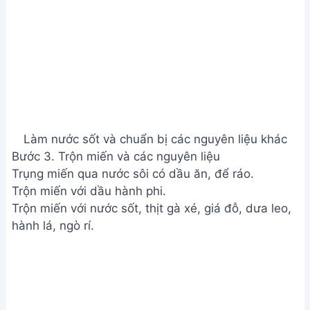
3. Làm sao để nước sốt miến trộn khô gà xé đậm
đà hơn?
Để nước sốt đậm đà hơn, bạn có thể tăng lượng
nước mắm, đường hoặc thêm một ít dầu mè, ớt bột
tùy khẩu vị. Nêm nếm khi đang nấu để đạt độ đậm
đà như ý muốn.
Vậy là bạn đã hoàn thành món miến trộn khô gà xé
thơm ngon, hấp dẫn rồi đấy! Hãy cùng gia đình và
bạn bè thưởng thức thành quả của mình nhé. Chúc
bạn ngon miệng!
Bài viết liên quan
Miến trộn măng gà: Thơm ngon,
đậm đà, siêu dễ làm