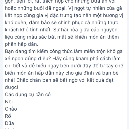
gọn, tiện lợi, rất thích hợp cho những bữa ăn vội
hoặc những buổi dã ngoại. Vị ngọt tự nhiên của gà
kết hợp cùng gia vị đặc trưng tạo nên một hương vị
khó quên, đảm bảo sẽ chinh phục cả những thực
khách khó tính nhất. Sự hài hòa giữa các nguyên
liệu cùng màu sắc bắt mắt sẽ khiến món ăn thêm
phần hấp dẫn.
Bạn đang tìm kiếm công thức làm miến trộn khô gà
xé ngon đúng điệu? Hãy cùng khám phá cách làm
chi tiết và dễ hiểu ngay bên dưới đây để tự tay chế
biến món ăn hấp dẫn này cho gia đình và bạn bè
nhé! Chắc chắn bạn sẽ bất ngờ với kết quả đạt
được!
Các dụng cụ cần có
Nồi
Chảo
Rổ
Đũa