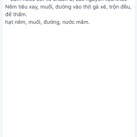
ngon tại nhà
Lưu ý
Luộc gà nhỏ lửa để tránh gà bị nát.
Ngâm miến để miến nở nhanh hơn khi trộn.
Trụng miến nhanh tay để miến không bị nhão.
Giá trị dinh dưỡng
N/A
Câu hỏi thường gặp
1. Miến trộn khô gà xé có để được bao lâu?
Miến trộn khô gà xé bảo quản tốt nhất trong hộp
kín ở ngăn mát tủ lạnh, dùng trong vòng 2-3 ngày.
Nếu để ở nhiệt độ phòng, nên dùng ngay trong
ngày để đảm bảo chất lượng món ăn.
2. Tôi có thể thay thế thịt gà bằng loại thịt khác
được không?
Có thể, bạn có thể dùng thịt bò, thịt heo hoặc thậm
chí là tôm, mực để thay thế. Tuy nhiên, vị ngon sẽ
khác đôi chút so với thịt gà.