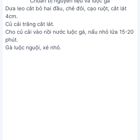
Chuẩn bị nguyên liệu và luộc gà
Trụng giá đỗ qua nước sôi.
Chuẩn bị nguyên liệu và luộc gà
Bước 2. Làm nước sốt và chuẩn bị các nguyên liệu
khác
Phi thơm hành tím băm với dầu ăn.
Thêm dầu hành phi, tỏi băm vào phi thơm.
Nêm nước tương, dầu hào, tương ớt, hạt nêm,
muối, đường, bột ngọt, nước luộc gà vào chảo,
khuấy đều, đun sôi 2 phút.
Để hỗn hợp sốt nguội.