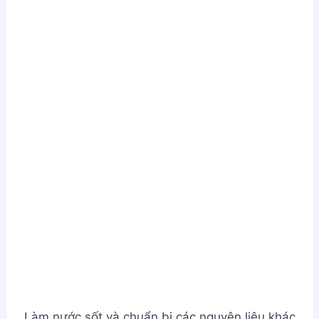
Trộn miến và các nguyên liệu
Bước 4. Hoàn thiện và thưởng thức
Chan nước dùng gà lên trên.
Hoàn thiện và thưởng thức
Xem Thêm:
Cách nấu miến lươn đơn giản, thơm