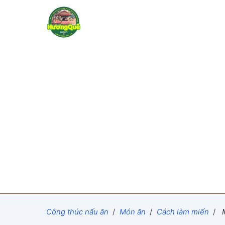
Công thức nấu ăn
/
Món ăn
/
Cách làm miến
/
M