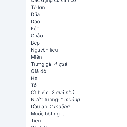
Các dụng cụ cần có
Tô lớn
Đũa
Dao
Kéo
Chảo
Bếp
Nguyên liệu
Miến
Trứng gà:
4 quả
Giá đỗ
Hẹ
Tỏi
Ớt hiểm:
2 quả nhỏ
Nước tương:
1 muỗng
Dầu ăn:
2 muỗng
Muối, bột ngọt
Tiêu