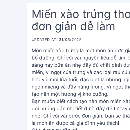
Miến xào trứng th
đơn giản dễ làm
UPDATED AT: 31/05/2025
Món miến xào trứng là một món ăn đơn gi
bổ dưỡng. Chỉ với vài nguyên liệu dễ tìm,
sáng hay bữa ăn nhẹ đầy đủ chất dinh dưỡ
miến, vị ngọt của trứng và các loại rau c
hợp với mọi lứa tuổi, đặc biệt là những 
ngon miệng và đầy năng lượng. Vị ngọt t
tạo nên một hương vị khó cưỡng.
Bạn muốn biết cách tạo nên món miến xà
dõi hướng dẫn chi tiết dưới đây để tự tay
nhé! Chỉ với vài bước đơn giản, bạn sẽ th
là món ăn được cả gia đình yêu thích!