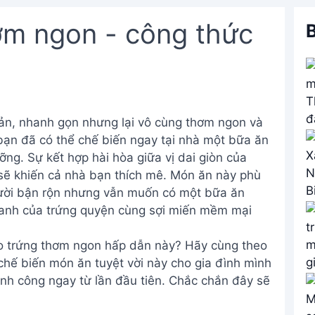
ơm ngon - công thức
B
ản, nhanh gọn nhưng lại vô cùng thơm ngon và
 bạn đã có thể chế biến ngay tại nhà một bữa ăn
ng. Sự kết hợp hài hòa giữa vị dai giòn của
ủ sẽ khiến cả nhà bạn thích mê. Món ăn này phù
người bận rộn nhưng vẫn muốn có một bữa ăn
hanh của trứng quyện cùng sợi miến mềm mại
o trứng thơm ngon hấp dẫn này? Hãy cùng theo
 chế biến món ăn tuyệt vời này cho gia đình mình
ành công ngay từ lần đầu tiên. Chắc chắn đây sẽ