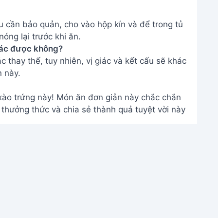
u cần bảo quản, cho vào hộp kín và để trong tủ
óng lại trước khi ăn.
khác được không?
 thay thế, tuy nhiên, vị giác và kết cấu sẽ khác
n này.
xào trứng này! Món ăn đơn giản này chắc chắn
 thưởng thức và chia sẻ thành quả tuyệt vời này
THÔNG TIN
Giới Thiệu
Menu
m
Liên hệ