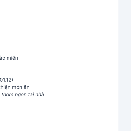
ào miến
thiện món ăn
 thơm ngon tại nhà