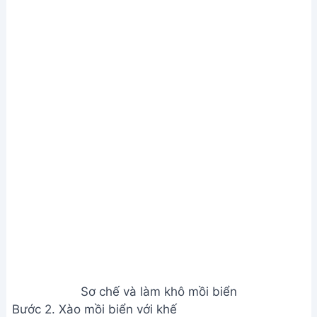
Sơ chế và làm khô mồi biển
Bước 2. Xào mồi biển với khế
Thêm dầu ăn (hoặc mỡ) vào chảo, đun nóng
khoảng 1 phút để tránh bị cháy.
Cho hành khô vào phi thơm.
Thêm khế chua vào xào cùng. Có thể điều chỉnh
lượng khế tùy khẩu vị. Thêm đường để cân bằng
độ chua.
Đảo đều trên lửa nhỏ cho đến khi mồi biển ngấm
gia vị và khế mềm. Có thể cần thêm một ít dầu ăn
để tránh khế bị cháy.