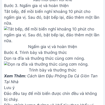
Lưu ý
Đảo đều tay để mồi biển được chín đều và không
bị cháy.
Điều chỉnh lượng đường và khế tùy theo khẩu vị.
Để mồi biển nghỉ sau khi tắt bếp giúp gia vị ngấm
sâu hơn.
Đảo thêm một lúc nữa sau khi tắt bếp để món ăn
ngon hơn.
Giá trị dinh dưỡng
Calories: 200-300
Fat: 10-15g
Carbs: 20-25g
Protein: 15-20g
Câu hỏi thường gặp
1. Tôi có thể thay thế tép biển bằng loại hải sản
khác được không?
Được chứ! Bạn có thể dùng tôm sú, mực nhỏ, hoặc
các loại cá nhỏ cũng rất ngon. Tuy nhiên, nên chọn