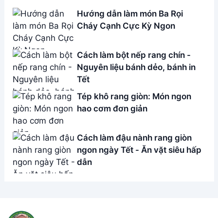
Address:
Hẻm 283 Nguyễn Đình Chiểu, Hàm Tiến ,
Phan Thiết
Email:
[email protected]
THÔNG TIN
Giới Thiệu
Menu
Liên hệ