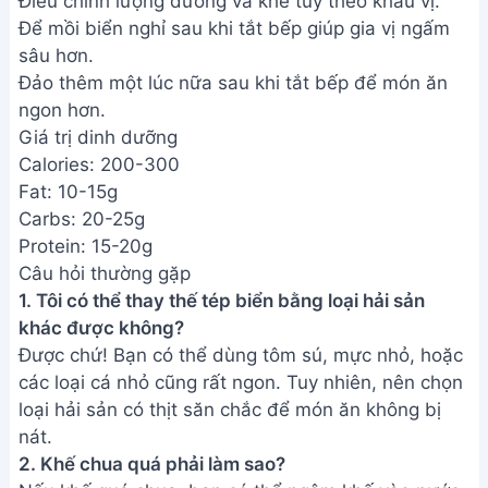
loại hải sản có thịt săn chắc để món ăn không bị
nát.
2. Khế chua quá phải làm sao?
Nếu khế quá chua, bạn có thể ngâm khế vào nước
muối loãng khoảng 15 phút để giảm bớt độ chua.
Hoặc, bạn có thể thêm một chút đường vào khi xào
để cân bằng vị.
3. Làm sao để món ăn không bị khô?
Đừng xào khế quá lâu, chỉ cần đến khi khế mềm và
hơi săn lại là được. Bạn cũng có thể thêm một chút
nước hoặc nước dùng vào chảo khi xào để giữ độ
ẩm cho món ăn.
Chúc bạn thành công với món mồi biển xào khế
thơm ngon này! Hy vọng công thức này sẽ giúp bạn
mang đến cho gia đình và bạn bè một bữa ăn thật
sự đáng nhớ. Hãy cùng chia sẻ thành quả của bạn