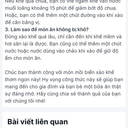
với chúng tôi nhé!
Bài viết liên quan
Hướng dẫn làm món Ba Rọi
Cháy Cạnh Cực Kỳ Ngon
Cách làm bột nếp rang chín -
Nguyên liệu bánh dẻo, bánh in
Tết
Tép khô rang giòn: Món ngon
hao cơm đơn giản
Cách làm đậu nành rang giòn
ngon ngày Tết - Ăn vặt siêu hấp
dẫn