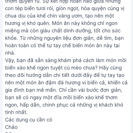
thơm quyến rũ. Sự kết hợp hoàn hảo giữa những
con tép biển tươi rói, giòn ngọt, hòa quyện cùng vị
chua dịu của khế chín vàng ươm, tạo nên một
hương vị khó quên. Món ăn này không chỉ ngon
miệng mà còn giàu chất dinh dưỡng, tốt cho sức
khỏe. Từ những nguyên liệu đơn giản, dễ tìm, bạn
hoàn toàn có thể tự tay chế biến món ăn này tại
nhà.
Vậy, bạn đã sẵn sàng khám phá cách làm món mồi
biển xào khế ngon tuyệt cú mèo chưa? Hãy cùng
theo dõi hướng dẫn chi tiết dưới đây để tự tay tạo
nên một món ăn đậm đà hương vị biển cả, khiến cả
gia đình bạn mê mẩn. Chỉ cần vài bước đơn giản,
bạn sẽ có ngay một đĩa mồi biển xào khế thơm
ngon, hấp dẫn, chinh phục cả những vị khách khó
tính nhất.
Các dụng cụ cần có
Chảo