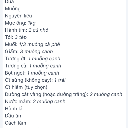
Đũa
Muỗng
Nguyên liệu
Mực ống:
1kg
Hành tím:
2 củ nhỏ
Tỏi:
3 tép
Muối:
1/3 muỗng cà phê
Giấm:
3 muỗng canh
Tương ớt:
1 muỗng canh
Tương cà:
1 muỗng canh
Bột ngọt:
1 muỗng canh
Ớt sừng (không cay):
1 trái
Ớt hiểm (tùy chọn)
Đường cát vàng (hoặc đường trắng):
2 muỗng canh
Nước mắm:
2 muỗng canh
Hành lá
Dầu ăn
Cách làm