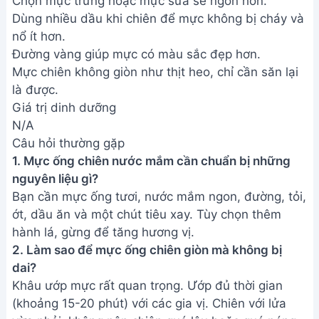
Chọn mực trứng hoặc mực sữa sẽ ngon hơn.
Dùng nhiều dầu khi chiên để mực không bị cháy và
nổ ít hơn.
Đường vàng giúp mực có màu sắc đẹp hơn.
Mực chiên không giòn như thịt heo, chỉ cần săn lại
là được.
Giá trị dinh dưỡng
N/A
Câu hỏi thường gặp
1. Mực ống chiên nước mắm cần chuẩn bị những
nguyên liệu gì?
Bạn cần mực ống tươi, nước mắm ngon, đường, tỏi,
ớt, dầu ăn và một chút tiêu xay. Tùy chọn thêm
hành lá, gừng để tăng hương vị.
2. Làm sao để mực ống chiên giòn mà không bị
dai?
Khâu ướp mực rất quan trọng. Ướp đủ thời gian
(khoảng 15-20 phút) với các gia vị. Chiên với lửa