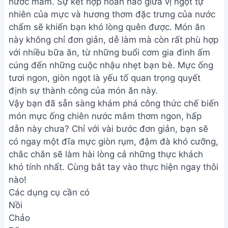
nước mắm. Sự kết hợp hoàn hảo giữa vị ngọt tự
nhiên của mực và hương thơm đặc trưng của nước
chấm sẽ khiến bạn khó lòng quên được. Món ăn
này không chỉ đơn giản, dễ làm mà còn rất phù hợp
với nhiều bữa ăn, từ những buổi cơm gia đình ấm
cúng đến những cuộc nhậu nhẹt bạn bè. Mực ống
tươi ngon, giòn ngọt là yếu tố quan trọng quyết
định sự thành công của món ăn này.
Vậy bạn đã sẵn sàng khám phá công thức chế biến
món mực ống chiên nước mắm thơm ngon, hấp
dẫn này chưa? Chỉ với vài bước đơn giản, bạn sẽ
có ngay một đĩa mực giòn rụm, đậm đà khó cưỡng,
chắc chắn sẽ làm hài lòng cả những thực khách
khó tính nhất. Cùng bắt tay vào thực hiện ngay thôi
nào!
Các dụng cụ cần có
Nồi
Chảo