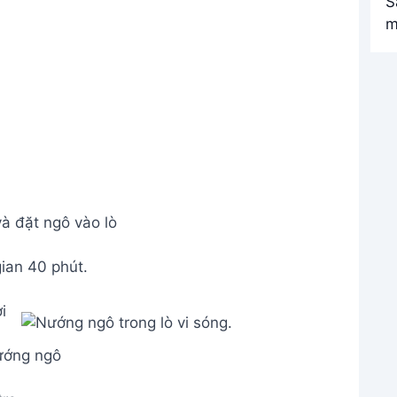
à đặt ngô vào lò
ian 40 phút.
ớng ngô