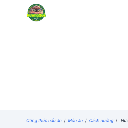
Công thức nấu ăn
/
Món ăn
/
Cách nướng
/
Nướ