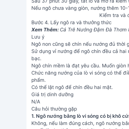
Sau 37 phút 30 giây, tắt lò và mở ra kiểm t
Nếu ngô chưa vàng giòn, nướng thêm 10-1
Kiểm tra và 
Bước 4. Lấy ngô ra và thưởng thức
Xem Thêm:
Cá Trê Nướng Đậm Đà Thơm
Lưu ý
Ngô non cũng sẽ chín nếu nướng đủ thời gi
Sử dụng vỉ nướng để ngô chín đều cả hai 
bạc.
Ngô chín mềm là đạt yêu cầu. Muốn giòn 
Chức năng nướng của lò vi sóng có thể điều
phẩm.
Có thể lật ngô để chín đều hai mặt.
Giá trị dinh dưỡng
N/A
Câu hỏi thường gặp
1. Ngô nướng bằng lò vi sóng có bị khô c
Không, nếu làm đúng cách, ngô nướng bằn