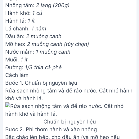
Nhộng tằm:
2 lạng (200g)
Hành khô:
1 củ
Hành lá:
1 ít
Lá chanh:
1 nắm
Dầu ăn:
2 muỗng canh
Mỡ heo:
2 muỗng canh (tùy chọn)
Nước mắm:
1 muỗng canh
Muối:
1 ít
Đường:
1/3 thìa cà phê
Cách làm
Bước 1. Chuẩn bị nguyên liệu
Rửa sạch nhộng tằm và để ráo nước. Cắt nhỏ hành
khô và hành lá.
Chuẩn bị nguyên liệu
Bước 2. Phi thơm hành và xào nhộng
Bắc chảo lên bếp, cho dầu ăn (và mỡ heo nếu