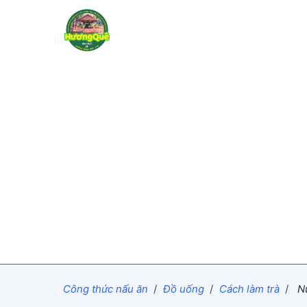
Công thức nấu ăn
/
Đồ uống
/
Cách làm trà
/
Nư