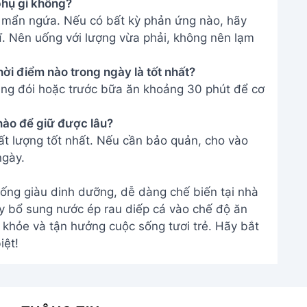
phụ gì không?
i mẩn ngứa. Nếu có bất kỳ phản ứng nào, hãy
. Nên uống với lượng vừa phải, không nên lạm
hời điểm nào trong ngày là tốt nhất?
bụng đói hoặc trước bữa ăn khoảng 30 phút để cơ
nào để giữ được lâu?
t lượng tốt nhất. Nếu cần bảo quản, cho vào
ngày.
uống giàu dinh dưỡng, dễ dàng chế biến tại nhà
ãy bổ sung nước ép rau diếp cá vào chế độ ăn
khỏe và tận hưởng cuộc sống tươi trẻ. Hãy bắt
iệt!