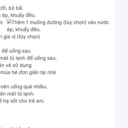
ốt, bỏ bã.
 ép, khuấy đều.
 gia vị (tùy chọn)
 để uống sau.
ản và sử dụng
t mùa hè đơn giản tại nhà
 nên uống quá nhiều.
ăn mát tủ lạnh.
ể hạ sốt cho trẻ em.