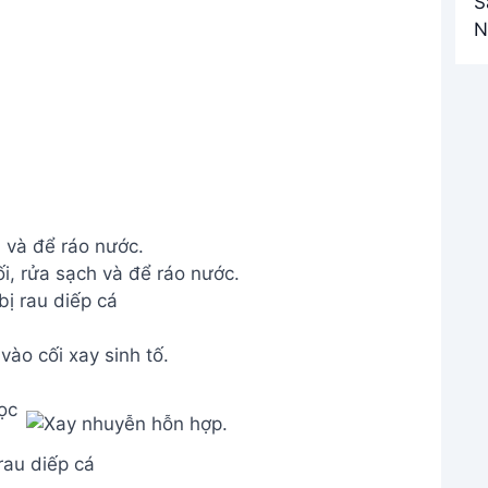
 và để ráo nước.
ị rau diếp cá
vào cối xay sinh tố.
rau diếp cá