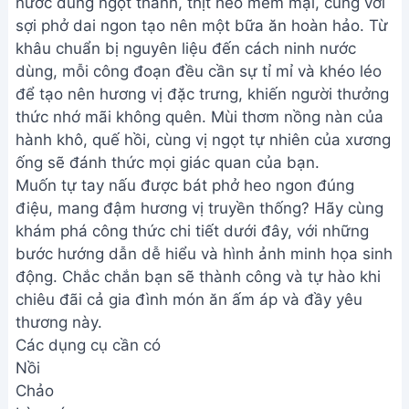
nước dùng ngọt thanh, thịt heo mềm mại, cùng với
sợi phở dai ngon tạo nên một bữa ăn hoàn hảo. Từ
khâu chuẩn bị nguyên liệu đến cách ninh nước
dùng, mỗi công đoạn đều cần sự tỉ mỉ và khéo léo
để tạo nên hương vị đặc trưng, khiến người thưởng
thức nhớ mãi không quên. Mùi thơm nồng nàn của
hành khô, quế hồi, cùng vị ngọt tự nhiên của xương
ống sẽ đánh thức mọi giác quan của bạn.
Muốn tự tay nấu được bát phở heo ngon đúng
điệu, mang đậm hương vị truyền thống? Hãy cùng
khám phá công thức chi tiết dưới đây, với những
bước hướng dẫn dễ hiểu và hình ảnh minh họa sinh
động. Chắc chắn bạn sẽ thành công và tự hào khi
chiêu đãi cả gia đình món ăn ấm áp và đầy yêu
thương này.
Các dụng cụ cần có
Nồi
Chảo