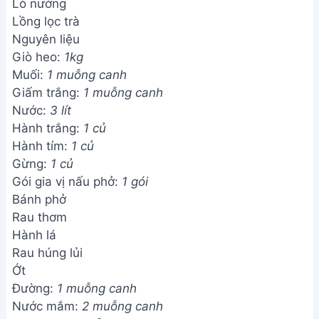
Lò nướng
Lồng lọc trà
Nguyên liệu
Giò heo:
1kg
Muối:
1 muỗng canh
Giấm trắng:
1 muỗng canh
Nước:
3 lít
Hành trắng:
1 củ
Hành tím:
1 củ
Gừng:
1 củ
Gói gia vị nấu phở:
1 gói
Bánh phở
Rau thơm
Hành lá
Rau húng lủi
Ớt
Đường:
1 muỗng canh
Nước mắm:
2 muỗng canh