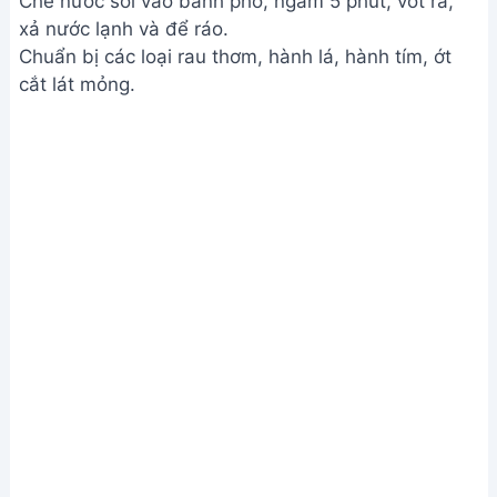
Nêm nếm và trình bày
Xem Thêm:
Cách nấu Phở Sốt Vang thơm ngon tại
nhà - Công thức đơn giản
Lưu ý
Không đậy nắp khi luộc sơ thịt để bọt nổi lên dễ
vớt, tránh nước bị đục.
Nướng gia vị giúp dậy mùi thơm hơn.
Dùng lồng lọc trà để dễ dàng lấy gia vị ra khỏi nước
dùng.