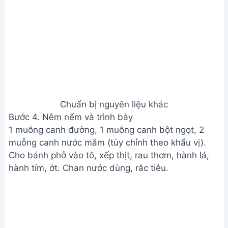
Giá trị dinh dưỡng
N/A
Câu hỏi thường gặp
1. Làm sao để nước dùng phở heo trong và ngọt?
Chọn xương ống heo tươi ngon, ninh kỹ với lửa nhỏ.
Xương ninh kỹ sẽ cho nước dùng trong, ngọt tự
nhiên. Đừng quên vớt bọt thường xuyên trong quá
trình ninh.
2. Thịt heo làm phở nên chọn loại nào?
Nên chọn thịt heo ba chỉ hoặc thịt nạc vai, phần
thịt có cả nạc và mỡ sẽ cho nước dùng thơm ngon
và thịt ăn mềm hơn. Cũng có thể kết hợp cả hai loại
thịt.
3. Phở khô hay phở tươi ngon hơn khi nấu phở?
Cả phở khô và phở tươi đều được, tùy thuộc sở
thích. Phở tươi thường mềm hơn, phở khô cần thời
gian ngâm và trần qua nước sôi trước khi cho vào
nước dùng.