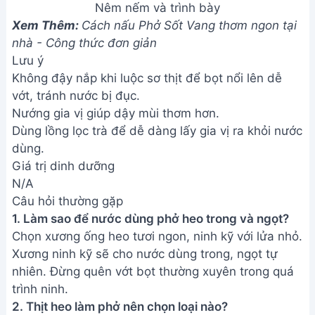
Cách nấu Phở giò heo ngon
tuyệt đỉnh - Hướng dẫn chi tiết
Address:
Hẻm 283 Nguyễn Đình Chiểu, Hàm Tiến ,
Phan Thiết
Email:
[email protected]
THÔNG TIN