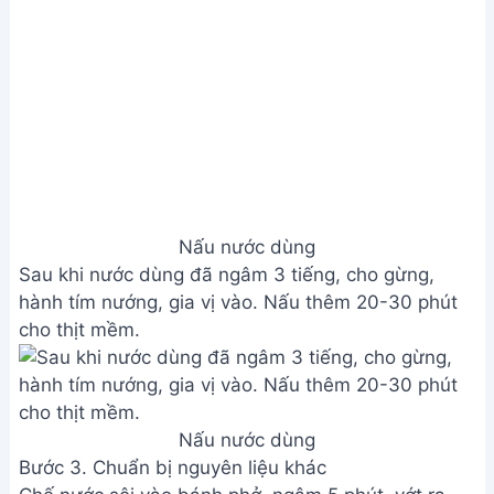
1 muỗng canh đường, 1 muỗng canh bột ngọt, 2
muỗng canh nước mắm (tùy chỉnh theo khẩu vị).
Cho bánh phở vào tô, xếp thịt, rau thơm, hành lá,
hành tím, ớt. Chan nước dùng, rắc tiêu.