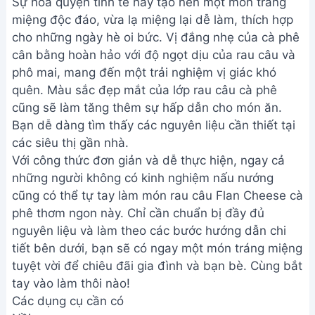
Sự hòa quyện tinh tế này tạo nên một món tráng
miệng độc đáo, vừa lạ miệng lại dễ làm, thích hợp
cho những ngày hè oi bức. Vị đắng nhẹ của cà phê
cân bằng hoàn hảo với độ ngọt dịu của rau câu và
phô mai, mang đến một trải nghiệm vị giác khó
quên. Màu sắc đẹp mắt của lớp rau câu cà phê
cũng sẽ làm tăng thêm sự hấp dẫn cho món ăn.
Bạn dễ dàng tìm thấy các nguyên liệu cần thiết tại
các siêu thị gần nhà.
Với công thức đơn giản và dễ thực hiện, ngay cả
những người không có kinh nghiệm nấu nướng
cũng có thể tự tay làm món rau câu Flan Cheese cà
phê thơm ngon này. Chỉ cần chuẩn bị đầy đủ
nguyên liệu và làm theo các bước hướng dẫn chi
tiết bên dưới, bạn sẽ có ngay một món tráng miệng
tuyệt vời để chiêu đãi gia đình và bạn bè. Cùng bắt
tay vào làm thôi nào!
Các dụng cụ cần có