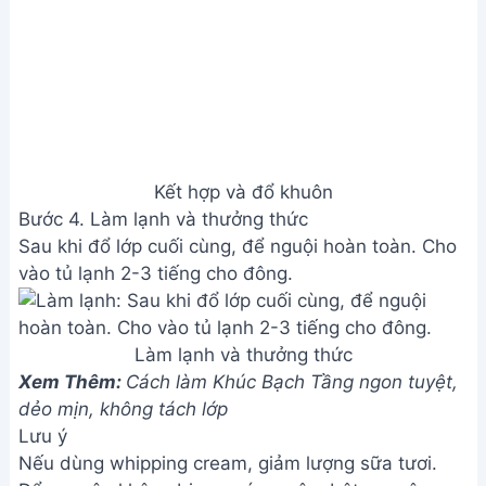
giờ để đông cứng.
Vậy là bạn đã hoàn thành món rau câu Flan
Cheese cà phê thơm ngon, mát lạnh rồi đấy! Hãy
cùng thưởng thức thành quả của mình và chia sẻ
món ăn tuyệt vời này với người thân, bạn bè nhé!
Chúc bạn ngon miệng!
Bài viết liên quan
Thạch rau câu 3D hình lọ hoa:
Hướng dẫn chi tiết
Hướng dẫn làm bánh thạch rau
câu 4D hoa cúc họa mi