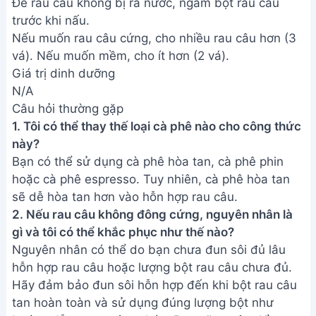
Hướng dẫn làm bánh thạch 3D
Hoa Hướng Dương đẹp mắt
Cách làm Thạch Aiyu (Mắc Búp,
Trâu Cổ) từ Hạt Bông Cỏ đơn
giản
Address:
Hẻm 283 Nguyễn Đình Chiểu, Hàm Tiến ,
Phan Thiết
Email:
[email protected]