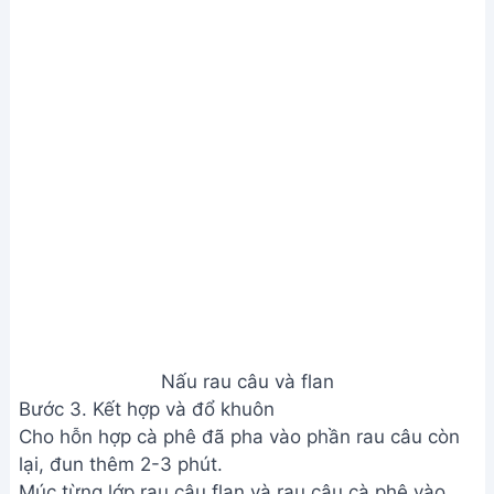
Kết hợp và đổ khuôn
Bước 4. Làm lạnh và thưởng thức
Sau khi đổ lớp cuối cùng, để nguội hoàn toàn. Cho
vào tủ lạnh 2-3 tiếng cho đông.
Làm lạnh và thưởng thức
Xem Thêm:
Cách làm Khúc Bạch Tầng ngon tuyệt,
dẻo mịn, không tách lớp
Lưu ý
Nếu dùng whipping cream, giảm lượng sữa tươi.
Để rau câu không bị ra nước, ngâm bột rau câu
trước khi nấu.