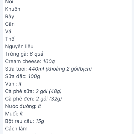
Nồi
Khuôn
Rây
Cân
Vá
Thố
Nguyên liệu
Trứng gà:
6 quả
Cream cheese:
100g
Sữa tươi:
440ml (khoảng 2 gói/bịch)
Sữa đặc:
100g
Vani:
ít
Cà phê sữa:
2 gói (48g)
Cà phê đen:
2 gói (32g)
Nước đường:
ít
Muối:
ít
Bột rau câu:
15g
Cách làm