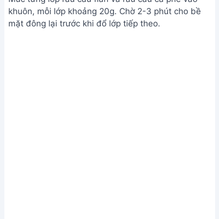
Nếu muốn rau câu cứng, cho nhiều rau câu hơn (3
vá). Nếu muốn mềm, cho ít hơn (2 vá).
Giá trị dinh dưỡng
N/A
Câu hỏi thường gặp
1. Tôi có thể thay thế loại cà phê nào cho công thức
này?
Bạn có thể sử dụng cà phê hòa tan, cà phê phin
hoặc cà phê espresso. Tuy nhiên, cà phê hòa tan
sẽ dễ hòa tan hơn vào hỗn hợp rau câu.
2. Nếu rau câu không đông cứng, nguyên nhân là
gì và tôi có thể khắc phục như thế nào?
Nguyên nhân có thể do bạn chưa đun sôi đủ lâu
hỗn hợp rau câu hoặc lượng bột rau câu chưa đủ.
Hãy đảm bảo đun sôi hỗn hợp đến khi bột rau câu
tan hoàn toàn và sử dụng đúng lượng bột như
hướng dẫn trong công thức. Bạn cũng nên để rau
câu nguội hoàn toàn và để trong tủ lạnh ít nhất 3-4