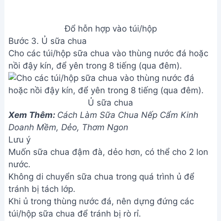
Khi ủ trong thùng nước đá, nên dựng đứng các
túi/hộp sữa chua để tránh bị rò rỉ.
Giá trị dinh dưỡng
N/A
Câu hỏi thường gặp
1. Sữa chua không đông hoặc rất lỏng, nguyên
nhân là gì?
Có thể do men sữa chua không tốt, sữa tươi không
đủ độ béo, nhiệt độ ủ quá cao hoặc quá thấp, hoặc
thời gian ủ chưa đủ. Hãy kiểm tra lại chất lượng
nguyên liệu và điều chỉnh nhiệt độ, thời gian ủ cho
phù hợp.
2. Làm sao để sữa chua có vị chua nhẹ và không bị
quá chua?
Điều chỉnh lượng men và thời gian ủ. Ít men và thời
gian ủ ngắn sẽ cho vị chua nhẹ hơn. Ngược lại,
nhiều men và thời gian ủ dài sẽ cho vị chua đậm
hơn. Bạn cũng có thể thêm đường hoặc sữa đặc để