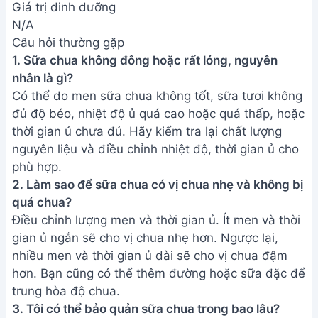
trung hòa độ chua.
3. Tôi có thể bảo quản sữa chua trong bao lâu?
Sữa chua tự làm nên bảo quản trong ngăn mát tủ
lạnh. Thời gian bảo quản lý tưởng là từ 5-7 ngày,
tùy thuộc vào điều kiện bảo quản và chất lượng
nguyên liệu.
Chúc bạn thành công với công thức làm sữa chua
túi dẻo mịn này! Hãy cùng gia đình thưởng thức
những hủ sữa chua thơm ngon, tự tay làm ra nhé.
Đừng quên chia sẻ thành quả của bạn với chúng
tôi!
Bài viết liên quan
Cách Làm Sữa Chua Dẻo Ngon
Tuyệt, Dễ Làm Tại Nhà