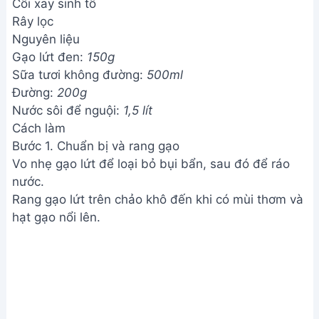
Cối xay sinh tố
Rây lọc
Nguyên liệu
Gạo lứt đen:
150g
Sữa tươi không đường:
500ml
Đường:
200g
Nước sôi để nguội:
1,5 lít
Cách làm
Bước 1. Chuẩn bị và rang gạo
Vo nhẹ gạo lứt để loại bỏ bụi bẩn, sau đó để ráo
nước.
Rang gạo lứt trên chảo khô đến khi có mùi thơm và
hạt gạo nổi lên.
Chuẩn bị và rang gạo
Bước 2. Nấu gạo và xay nhuyễn