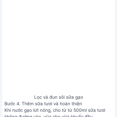
Thêm sữa tươi và hoàn thiện
Xem Thêm:
6 Công Thức Sữa Hạt & Nước Ép Cho
Mẹ Bầu - Siêu Bổ Dưỡng
Lưu ý
Không nên cho sữa tươi vào khi nước gạo lứt đang
sôi để giữ chất dinh dưỡng.
Gạo lứt đen ít đường hơn các loại gạo lứt khác,
thích hợp cho người muốn giảm cân hoặc có bệnh
tiểu đường, tim mạch.
Giá trị dinh dưỡng
N/A
Câu hỏi thường gặp
1. Sữa gạo lứt đen có để được bao lâu?
Sữa gạo lứt đen tự làm nên bảo quản trong ngăn
mát tủ lạnh, tốt nhất là dùng trong vòng 3-5 ngày
để đảm bảo chất lượng và độ tươi ngon nhất. Nếu
muốn bảo quản lâu hơn, bạn có thể cho vào ngăn