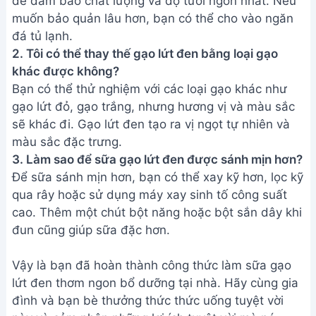
Bài viết liên quan
Cách làm sữa đậu ngự hạt sen
đậu phộng bổ dưỡng
Cách làm sữa Diêm Mạch
(Quinoa) thơm ngon, bổ dưỡng
Cách làm sữa bí đỏ hạt điều
ngon bổ dưỡng - 2 cách siêu
nhanh
Cách làm sữa hạt óc chó thơm
ngon bổ dưỡng tại nhà