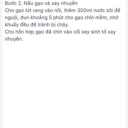
Nấu gạo và xay nhuyễn
Bước 3. Lọc và đun sôi sữa gạo
Cho phần gạo đã xay nhuyễn vào nồi, thêm 1 lít
nước sôi để nguội, đun sôi và khuấy đều tay.
Đổ hỗn hợp qua rây lọc để bỏ bã.
Đun lại phần nước gạo lứt đã lọc, thêm 200g
đường (có thể điều chỉnh tùy khẩu vị).