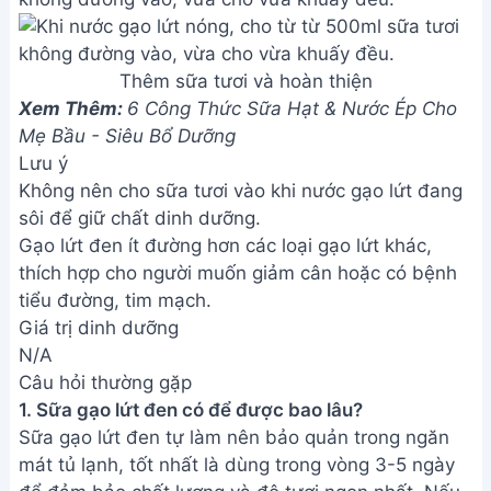
đá tủ lạnh.
2. Tôi có thể thay thế gạo lứt đen bằng loại gạo
khác được không?
Bạn có thể thử nghiệm với các loại gạo khác như
gạo lứt đỏ, gạo trắng, nhưng hương vị và màu sắc
sẽ khác đi. Gạo lứt đen tạo ra vị ngọt tự nhiên và
màu sắc đặc trưng.
3. Làm sao để sữa gạo lứt đen được sánh mịn hơn?
Để sữa sánh mịn hơn, bạn có thể xay kỹ hơn, lọc kỹ
qua rây hoặc sử dụng máy xay sinh tố công suất
cao. Thêm một chút bột năng hoặc bột sắn dây khi
đun cũng giúp sữa đặc hơn.
Vậy là bạn đã hoàn thành công thức làm sữa gạo
lứt đen thơm ngon bổ dưỡng tại nhà. Hãy cùng gia
đình và bạn bè thưởng thức thức uống tuyệt vời
này và cảm nhận những lợi ích tuyệt vời mà nó
mang lại cho sức khỏe. Chúc bạn ngon miệng!