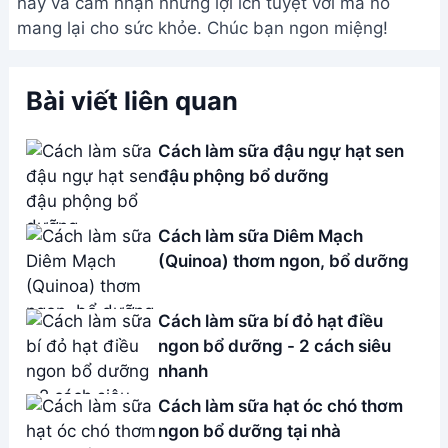
Address:
Hẻm 283 Nguyễn Đình Chiểu, Hàm Tiến ,
Phan Thiết
Email:
[email protected]
THÔNG TIN
Giới Thiệu
Menu
Liên hệ