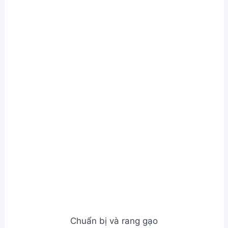
Cho gạo lứt rang vào nồi, thêm 300ml nước sôi để
nguội, đun khoảng 5 phút cho gạo chín mềm, nhớ
khuấy đều để tránh bị cháy.
Cho hỗn hợp gạo đã chín vào cối xay sinh tố xay
nhuyễn.