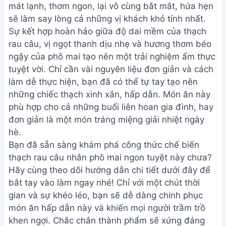
mát lạnh, thơm ngon, lại vô cùng bắt mắt, hứa hẹn
sẽ làm say lòng cả những vị khách khó tính nhất.
Sự kết hợp hoàn hảo giữa độ dai mềm của thạch
rau câu, vị ngọt thanh dịu nhẹ và hương thơm béo
ngậy của phô mai tạo nên một trải nghiệm ẩm thực
tuyệt vời. Chỉ cần vài nguyên liệu đơn giản và cách
làm dễ thực hiện, bạn đã có thể tự tay tạo nên
những chiếc thạch xinh xắn, hấp dẫn. Món ăn này
phù hợp cho cả những buổi liên hoan gia đình, hay
đơn giản là một món tráng miệng giải nhiệt ngày
hè.
Bạn đã sẵn sàng khám phá công thức chế biến
thạch rau câu nhân phô mai ngon tuyệt này chưa?
Hãy cùng theo dõi hướng dẫn chi tiết dưới đây để
bắt tay vào làm ngay nhé! Chỉ với một chút thời
gian và sự khéo léo, bạn sẽ dễ dàng chinh phục
món ăn hấp dẫn này và khiến mọi người trầm trồ
khen ngợi. Chắc chắn thành phẩm sẽ xứng đáng