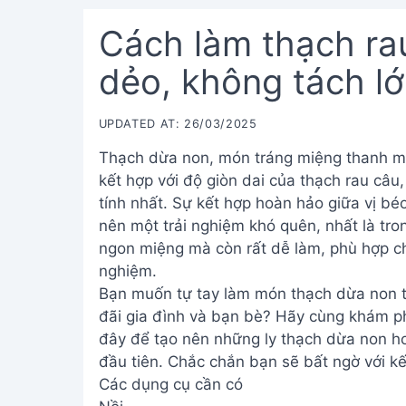
Cách làm thạch ra
dẻo, không tách l
UPDATED AT: 26/03/2025
Thạch dừa non, món tráng miệng thanh mát
kết hợp với độ giòn dai của thạch rau câu
tính nhất. Sự kết hợp hoàn hảo giữa vị b
nên một trải nghiệm khó quên, nhất là tr
ngon miệng mà còn rất dễ làm, phù hợp ch
nghiệm.
Bạn muốn tự tay làm món thạch dừa non t
đãi gia đình và bạn bè? Hãy cùng khám ph
đây để tạo nên những ly thạch dừa non h
đầu tiên. Chắc chắn bạn sẽ bất ngờ với k
Các dụng cụ cần có