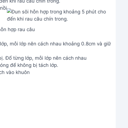
ến khi rau câu chín trong.
hỗn hợp rau câu
lớp, mỗi lớp nên cách nhau khoảng 0.8cm và giữ
ch vào khuôn
.
ội và trang trí
 tuyệt, dẻo mịn, không tách lớp