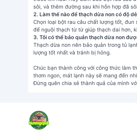
Chúc bạn thành công với công thức làm t
thơm ngon, mát lạnh này sẽ mang đến nhữn
Đừng quên chia sẻ thành quả của mình với
Address:
Hẻm 283 Nguyễn Đình Chiểu, Hà
Tiến , Phan Thiết
Email:
[email protected]