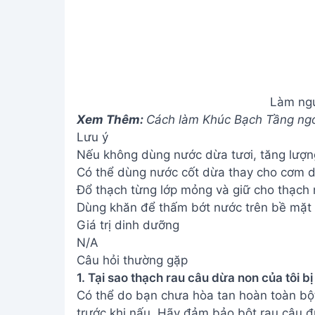
Nếu không dùng nước dừa tươi, tăng lượn
Có thể dùng nước cốt dừa thay cho cơm d
Đổ thạch từng lớp mỏng và giữ cho thạch 
Dùng khăn để thấm bớt nước trên bề mặt t
Giá trị dinh dưỡng
N/A
Câu hỏi thường gặp
1. Tại sao thạch rau câu dừa non của tôi bị
Có thể do bạn chưa hòa tan hoàn toàn bộ
trước khi nấu. Hãy đảm bảo bột rau câu đ
sôi, và thêm đường sau khi hỗn hợp đã sôi
2. Làm thế nào để thạch dừa non có độ d
Chọn loại bột rau câu chất lượng tốt, đun
để nguội thạch từ từ giúp thạch dai hơn, 
3. Tôi có thể bảo quản thạch dừa non đượ
Thạch dừa non nên bảo quản trong tủ lạn
lượng tốt nhất và tránh bị hỏng.