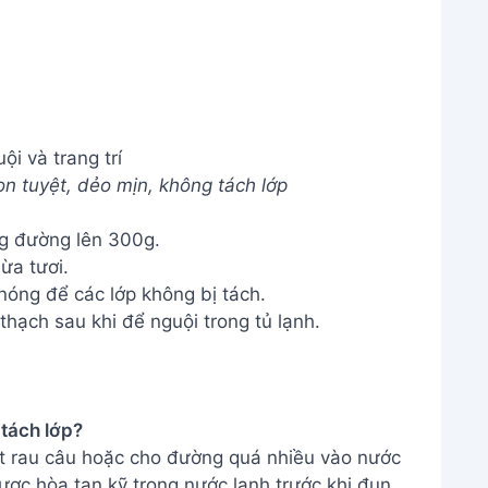
g đường lên 300g.
ừa tươi.
nóng để các lớp không bị tách.
hạch sau khi để nguội trong tủ lạnh.
 tách lớp?
t rau câu hoặc cho đường quá nhiều vào nước
ược hòa tan kỹ trong nước lạnh trước khi đun
.
ẻo ngon nhất?
 sôi hỗn hợp đúng thời gian theo hướng dẫn, và
không bị cứng.
c bao lâu?
h, dùng trong vòng 3-5 ngày để đảm bảo chất