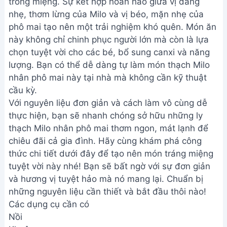
trong miệng. Sự kết hợp hoàn hảo giữa vị đắng
nhẹ, thơm lừng của Milo và vị béo, mặn nhẹ của
phô mai tạo nên một trải nghiệm khó quên. Món ăn
này không chỉ chinh phục người lớn mà còn là lựa
chọn tuyệt vời cho các bé, bổ sung canxi và năng
lượng. Bạn có thể dễ dàng tự làm món thạch Milo
nhân phô mai này tại nhà mà không cần kỹ thuật
cầu kỳ.
Với nguyên liệu đơn giản và cách làm vô cùng dễ
thực hiện, bạn sẽ nhanh chóng sở hữu những ly
thạch Milo nhân phô mai thơm ngon, mát lạnh để
chiêu đãi cả gia đình. Hãy cùng khám phá công
thức chi tiết dưới đây để tạo nên món tráng miệng
tuyệt vời này nhé! Bạn sẽ bất ngờ với sự đơn giản
và hương vị tuyệt hảo mà nó mang lại. Chuẩn bị
những nguyên liệu cần thiết và bắt đầu thôi nào!
Các dụng cụ cần có
Nồi