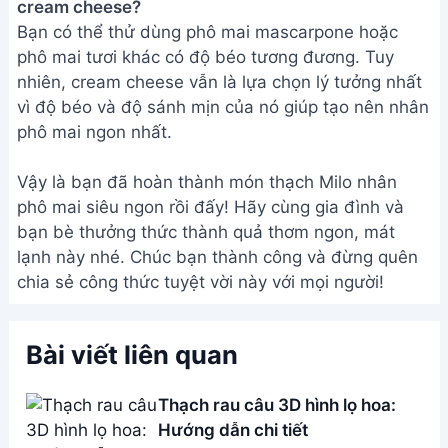
Hướng dẫn làm bánh thạch 3D
Hoa Hướng Dương đẹp mắt
Cách làm Thạch Aiyu (Mắc Búp,
Trâu Cổ) từ Hạt Bông Cỏ đơn
giản
Address:
Hẻm 283 Nguyễn Đình Chiểu, Hàm Tiến ,
Phan Thiết
Email:
[email protected]