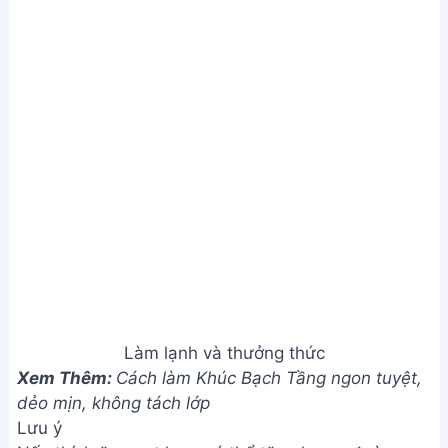
tam giác.
Lượng sữa đặc cho trà sữa tùy theo khẩu vị.
Giá trị dinh dưỡng
N/A
Câu hỏi thường gặp
1. Làm sao để thạch Milo không bị cứng quá hoặc
mềm quá?
Lượng bột rau câu và thời gian đun nấu là yếu tố
quyết định độ cứng của thạch. Hãy tuân thủ chính
xác hướng dẫn trong công thức và điều chỉnh thời
gian đun tùy thuộc vào loại bột rau câu bạn sử
dụng. Nếu dùng bột rau câu agar-agar, thời gian
đun sẽ ngắn hơn so với bột rau câu con cá.
2. Tôi có thể thay thế phô mai nào khác ngoài
cream cheese?
Bạn có thể thử dùng phô mai mascarpone hoặc
phô mai tươi khác có độ béo tương đương. Tuy