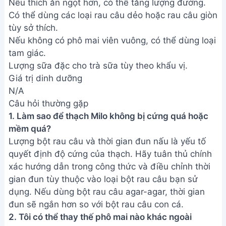
nhiên, cream cheese vẫn là lựa chọn lý tưởng nhất
vì độ béo và độ sánh mịn của nó giúp tạo nên nhân
phô mai ngon nhất.
Vậy là bạn đã hoàn thành món thạch Milo nhân
phô mai siêu ngon rồi đấy! Hãy cùng gia đình và
bạn bè thưởng thức thành quả thơm ngon, mát
lạnh này nhé. Chúc bạn thành công và đừng quên
chia sẻ công thức tuyệt vời này với mọi người!
Bài viết liên quan
Thạch rau câu 3D hình lọ hoa:
Hướng dẫn chi tiết
Hướng dẫn làm bánh thạch rau
câu 4D hoa cúc họa mi