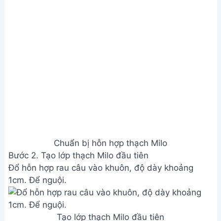
để lạnh trong tủ lạnh trước để dễ cắt).
Sắp xếp phô mai lên lớp rau câu đã đông lại.
Đổ thêm một lớp rau câu mỏng (khoảng 0.5cm) lên
trên để phủ kín phô mai.