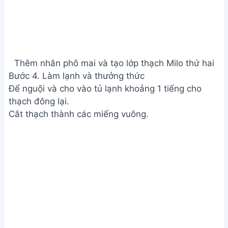
Làm lạnh và thưởng thức
Xem Thêm:
Cách làm Khúc Bạch Tầng ngon tuyệt,
dẻo mịn, không tách lớp
Lưu ý
Nếu thích ăn ngọt hơn, có thể tăng lượng đường.
Có thể dùng các loại rau câu dẻo hoặc rau câu giòn
tùy sở thích.
Nếu không có phô mai viên vuông, có thể dùng loại