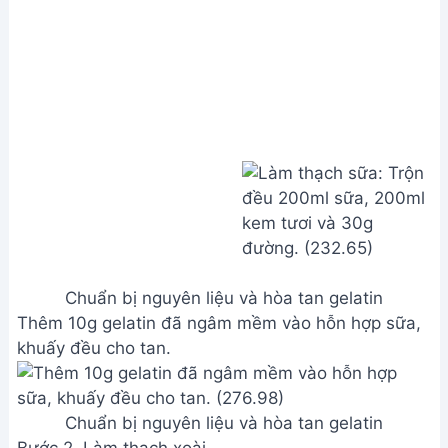
Xay nhuyễn thịt xoài (không cần thêm nước).
Trộn gelatin đã tan với hỗn hợp xoài xay nhuyễn.
Đổ hỗn hợp xoài vào các khuôn, để đông trong tủ
lạnh ít nhất 2 tiếng.
Làm thạch xoài
Bước 3. Làm thạch sữa
Làm ấm hỗn hợp sữa, kem tươi và đường (không
cần đun sôi).
Để nguội hoàn toàn hỗn hợp thạch sữa trước khi đổ
lên lớp thạch xoài đã đông.