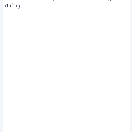
đường.
Chuẩn bị nguyên liệu và hòa tan gelatin
Thêm 10g gelatin đã ngâm mềm vào hỗn hợp sữa,
khuấy đều cho tan.
Chuẩn bị nguyên liệu và hòa tan gelatin
Bước 2. Làm thạch xoài