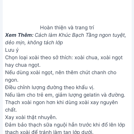
Trâu Cổ) từ Hạt Bông Cỏ đơn
giản
Address:
Hẻm 283 Nguyễn Đình Chiểu, Hàm Tiến ,
Phan Thiết
Email:
[email protected]
THÔNG TIN
Giới Thiệu
Menu