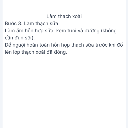
Chọn loại xoài theo sở thích: xoài chua, xoài ngọt
hay chua ngọt.
Nếu dùng xoài ngọt, nên thêm chút chanh cho
ngon.
Điều chỉnh lượng đường theo khẩu vị.
Nếu làm cho trẻ em, giảm lượng gelatin và đường.
Thạch xoài ngon hơn khi dùng xoài xay nguyên
chất.
Xay xoài thật nhuyễn.
Đảm bảo thạch sữa nguội hẳn trước khi đổ lên lớp
thạch xoài để tránh làm tan lớp dưới.
Có thể hớt bọt trên bề mặt thạch để làm mịn bề
mặt.
Giá trị dinh dưỡng
N/A
Câu hỏi thường gặp
1. Thạch xoài bị cứng hoặc không đông lại là do
đâu?