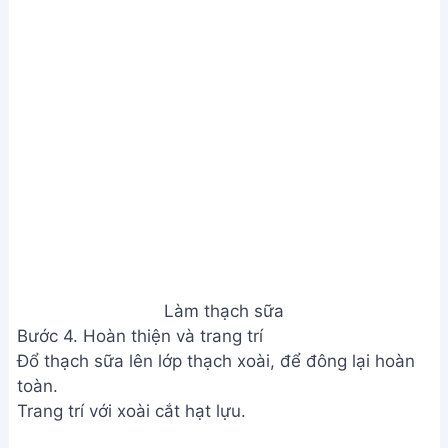
Có thể do bạn chưa đun sôi hỗn hợp thạch hoặc
lượng bột rau câu chưa đủ, hoặc nhiệt độ của tủ
lạnh không đủ thấp. Hãy đảm bảo đun sôi hỗn hợp
cho đến khi bột rau câu tan hoàn toàn và để nguội
hẳn trước khi cho vào tủ lạnh.
2. Tôi có thể thay thế loại đường nào khác ngoài
đường cát?
Bạn có thể dùng đường phèn, mật ong hoặc siro
đường tùy thích. Tuy nhiên, cần điều chỉnh lượng
đường cho phù hợp với khẩu vị và độ ngọt của xoài.
3. Làm thế nào để thạch xoài được trong suốt và
đẹp mắt?
Hãy sử dụng xoài chín mọng, loại bỏ hoàn toàn
phần xơ. Đun hỗn hợp trên lửa nhỏ và khuấy đều
tay để tránh bị cháy và tạo nên những hạt nhỏ li ti
làm đục thạch.
Chúc bạn thành công với công thức làm thạch xoài