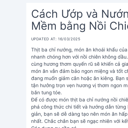
Cách Ướp và Nướn
Mềm bằng Nồi Chi
UPDATED AT: 16/03/2025
Thịt ba chỉ nướng, món ăn khoái khẩu của
nhanh chóng hơn với nồi chiên không dầu.
cùng hương thơm quyến rũ sẽ khiến cả gi
món ăn vẫn đảm bảo ngon miệng và tốt ch
đang muốn giảm cân hoặc ăn kiêng. Bạn sẽ
tận hưởng trọn vẹn hương vị thơm ngon mà
bắn tung tóe.
Để có được món thịt ba chỉ nướng nồi ch
phá công thức chi tiết và hướng dẫn từng
giản, bạn sẽ dễ dàng tạo nên món ăn hấp 
nhất. Chắc chắn bạn sẽ ngạc nhiên với kế