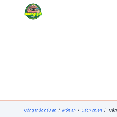
Công thức nấu ăn
/
Món ăn
/
Cách chiên
/
Cách