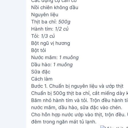
Các dụng cụ cần có
Nồi chiên không dầu
Nguyên liệu
Thịt ba chỉ:
500g
Hành tím:
1/2 củ
Tỏi:
1/3 củ
Bột ngũ vị hương
Bột tỏi
Nước mắm:
1 muỗng
Dầu hào:
1 muỗng
Sữa đặc
Cách làm
Bước 1. Chuẩn bị nguyên liệu và ướp thịt
Chuẩn bị 500g thịt ba chỉ, cắt miếng dày
Băm nhỏ hành tím và tỏi. Trộn đều hành tím
nước mắm, dầu hào, sữa đặc vào chén.
Cho hỗn hợp nước ướp vào thịt, trộn đều. 
đêm trong ngăn mát tủ lạnh.