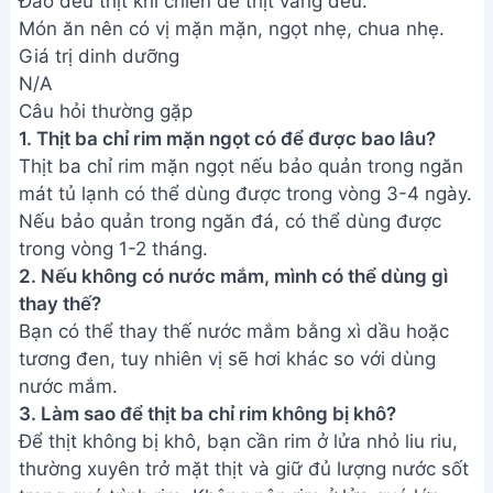
3. Làm sao để thịt ba chỉ rim không bị khô?
Để thịt không bị khô, bạn cần rim ở lửa nhỏ liu riu,
thường xuyên trở mặt thịt và giữ đủ lượng nước sốt
trong quá trình rim. Không nên rim ở lửa quá lớn.
Vậy là bạn đã hoàn thành món thịt ba chỉ rim mặn
ngọt thơm ngon, hấp dẫn rồi đấy! Hy vọng công
thức này sẽ giúp bữa cơm gia đình bạn thêm phần
trọn vẹn và ấm cúng. Chúc bạn và gia đình ngon
miệng!
Bài viết liên quan
Hướng dẫn nấu Sốt Vang Thịt
Trâu đơn giản, ngon miệng