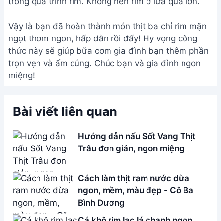
Cách làm thịt ram nước dừa
ngon, mềm, màu đẹp - Cô Ba
Bình Dương
Cá khô rim lạc lá chanh ngon
tuyệt - Món nhậu siêu đỉnh
Cá Hố Kho Rim: Món ngon đơn
giản, siêu hấp dẫn
Address:
Hẻm 283 Nguyễn Đình Chiểu, Hàm Tiến ,