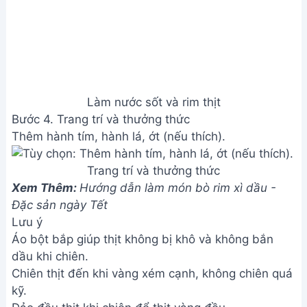
dầu khi chiên.
Chiên thịt đến khi vàng xém cạnh, không chiên quá
kỹ.
Đảo đều thịt khi chiên để thịt vàng đều.
Món ăn nên có vị mặn mặn, ngọt nhẹ, chua nhẹ.
Giá trị dinh dưỡng
N/A
Câu hỏi thường gặp
1. Thịt ba chỉ rim mặn ngọt có để được bao lâu?
Thịt ba chỉ rim mặn ngọt nếu bảo quản trong ngăn
mát tủ lạnh có thể dùng được trong vòng 3-4 ngày.
Nếu bảo quản trong ngăn đá, có thể dùng được
trong vòng 1-2 tháng.
2. Nếu không có nước mắm, mình có thể dùng gì
thay thế?
Bạn có thể thay thế nước mắm bằng xì dầu hoặc
tương đen, tuy nhiên vị sẽ hơi khác so với dùng
nước mắm.