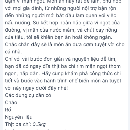
đậm vị mặn ngọt. Món ăn này rất dễ làm, phù hợp
với mọi gia đình, từ những người nội trợ bận rộn
đến những người mới bắt đầu làm quen với việc
nấu nướng. Sự kết hợp hoàn hảo giữa vị ngọt của
đường, vị mặn của nước mắm, và chút cay nồng
của tiêu, tỏi sẽ khiến bạn ăn hoài không ngán.
Chắc chắn đây sẽ là món ăn đưa cơm tuyệt vời cho
cả nhà.
Chỉ với vài bước đơn giản và nguyên liệu dễ tìm,
bạn đã có ngay đĩa thịt ba chỉ rim mặn ngọt thơm
ngon, hấp dẫn. Hãy cùng khám phá công thức chi
tiết và bước vào hành trình chế biến món ăn tuyệt
vời này ngay dưới đây nhé!
Các dụng cụ cần có
Chảo
Rổ
Nguyên liệu
Thịt ba chỉ:
0.5kg