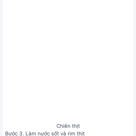
Chiên thịt
Bước 3. Làm nước sốt và rim thịt
Đun nóng một ít dầu trong chảo, phi thơm hành
tím.
Cho các gia vị (đường, nước tương, nước mắm,
tương ớt, dầu hào/nước tương, bột ngọt (tùy chọn),
nước cốt chanh, nước) vào chảo. Khuấy đều cho
đến khi hỗn hợp sệt lại.
Cho thịt đã chiên vào chảo, áo đều nước sốt. Đun
nhỏ lửa, đảo đều để thịt ngấm gia vị.