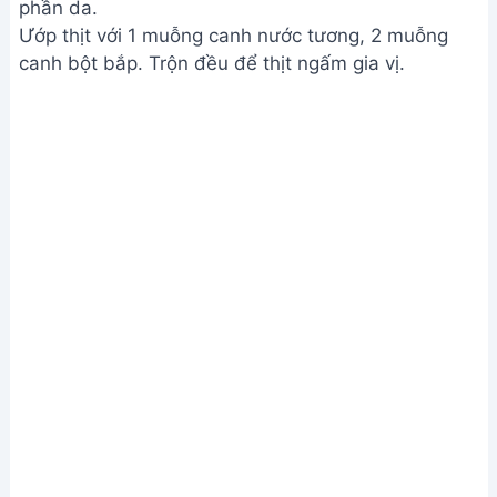
phần da.
Ướp thịt với 1 muỗng canh nước tương, 2 muỗng
canh bột bắp. Trộn đều để thịt ngấm gia vị.
Sơ chế và ướp thịt
Bước 2. Chiên thịt
Làm nóng dầu trong chảo. Chiên thịt cho đến khi
vàng xém cạnh. Lưu ý không chiên quá kỹ.
Vớt thịt ra để ráo dầu.