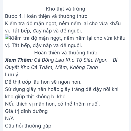
sánh. Nồi áp suất sẽ rút ngắn thời gian kho đáng
kể.
Vậy là bạn đã hoàn thành món thịt kho trứng siêu
mềm, mỡ trong veo bằng nồi cơm điện rồi đấy!
Món ăn thơm ngon này chắc chắn sẽ làm hài lòng
cả gia đình bạn. Hãy cùng thưởng thức thành quả
và đừng quên chia sẻ công thức này với bạn bè
nhé!
Bài viết liên quan
Sườn Xào Chua Ngọt: Công
Thức Ngon Mê Ly Hấp Dẫn
Canh Chua Cá Bã Trầu Thơm
Ngon - Ăn Là Ghiền