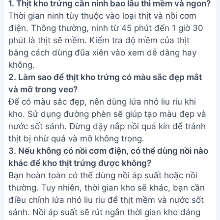
Cá Bạc Má Sốt Cà Chua: Món Ăn
Dành Cho Người Ghét Cá
Kho Cá Bạc Má Nhanh Gọn, Đơn
Giản - Dành Cho Người Mới Bắt
Đầu
Address:
Hẻm 283 Nguyễn Đình Chiểu, Hàm Tiến ,
Phan Thiết
Email:
[email protected]