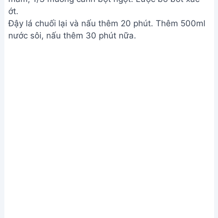
Kho thịt và trứng
Bước 4. Hoàn thiện và thưởng thức
Kiểm tra độ mặn ngọt, nêm nếm lại cho vừa khẩu
vị. Tắt bếp, đậy nắp và để nguội.
Hoàn thiện và thưởng thức
Xem Thêm:
Cá Bông Lau Kho Tộ Siêu Ngon - Bí
Quyết Kho Cá Thấm, Mềm, Không Tanh
Lưu ý
Để thịt ướp lâu hơn sẽ ngon hơn.
Sử dụng giấy nến hoặc giấy trắng để đậy nồi khi
kho giúp thịt không bị khô.
Nếu thích vị mặn hơn, có thể thêm muối.
Giá trị dinh dưỡng
N/A
Câu hỏi thường gặp