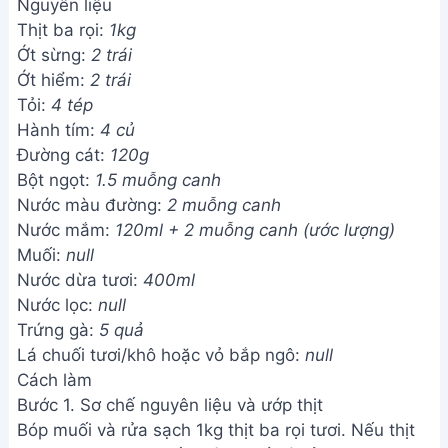
Nguyên liệu
Thịt ba rọi:
1kg
Ớt sừng:
2 trái
Ớt hiểm:
2 trái
Tỏi:
4 tép
Hành tím:
4 củ
Đường cát:
120g
Bột ngọt:
1.5 muỗng canh
Nước màu đường:
2 muỗng canh
Nước mắm:
120ml + 2 muỗng canh (ước lượng)
Muối:
null
Nước dừa tươi:
400ml
Nước lọc:
null
Trứng gà:
5 quả
Lá chuối tươi/khô hoặc vỏ bắp ngô:
null
Cách làm
Bước 1. Sơ chế nguyên liệu và ướp thịt
Bóp muối và rửa sạch 1kg thịt ba rọi tươi. Nếu thịt