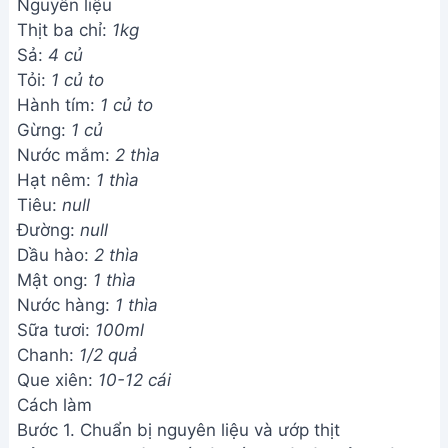
Nguyên liệu
Thịt ba chỉ:
1kg
Sả:
4 củ
Tỏi:
1 củ to
Hành tím:
1 củ to
Gừng:
1 củ
Nước mắm:
2 thìa
Hạt nêm:
1 thìa
Tiêu:
null
Đường:
null
Dầu hào:
2 thìa
Mật ong:
1 thìa
Nước hàng:
1 thìa
Sữa tươi:
100ml
Chanh:
1/2 quả
Que xiên:
10-12 cái
Cách làm
Bước 1. Chuẩn bị nguyên liệu và ướp thịt