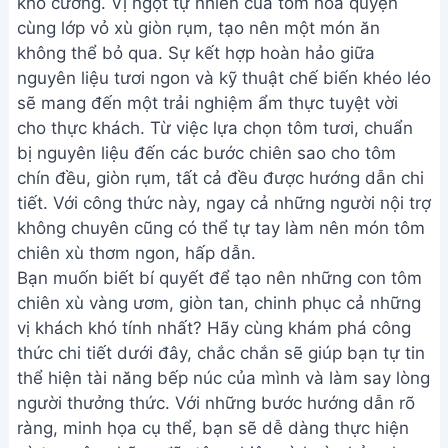
khó cưỡng. Vị ngọt tự nhiên của tôm hòa quyện
cùng lớp vỏ xù giòn rụm, tạo nên một món ăn
không thể bỏ qua. Sự kết hợp hoàn hảo giữa
nguyên liệu tươi ngon và kỹ thuật chế biến khéo léo
sẽ mang đến một trải nghiệm ẩm thực tuyệt vời
cho thực khách. Từ việc lựa chọn tôm tươi, chuẩn
bị nguyên liệu đến các bước chiên sao cho tôm
chín đều, giòn rụm, tất cả đều được hướng dẫn chi
tiết. Với công thức này, ngay cả những người nội trợ
không chuyên cũng có thể tự tay làm nên món tôm
chiên xù thơm ngon, hấp dẫn.
Bạn muốn biết bí quyết để tạo nên những con tôm
chiên xù vàng ươm, giòn tan, chinh phục cả những
vị khách khó tính nhất? Hãy cùng khám phá công
thức chi tiết dưới đây, chắc chắn sẽ giúp bạn tự tin
thể hiện tài năng bếp núc của mình và làm say lòng
người thưởng thức. Với những bước hướng dẫn rõ
ràng, minh họa cụ thể, bạn sẽ dễ dàng thực hiện