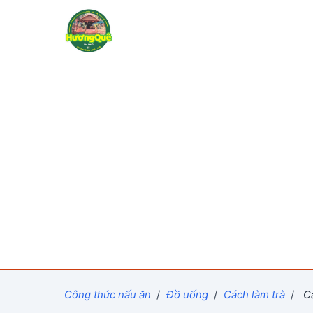
Công thức nấu ăn
/
Đồ uống
/
Cách làm trà
/
Cá