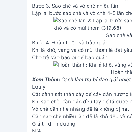
Khi lá khô, vàng và có mùi thơm là đạt yê
Cho trà vào bao bì để bảo quản
Hoàn thi
Xem Thêm:
Cách làm trà bí đao giải nhiệ
Lưu ý
Cắt cành sát thân cây để cây đàn hương kh
Khi sao chè, cần đảo đều tay để lá được 
Vò chè cần nhẹ nhàng để lá không bị nát
Cần sao chè nhiều lần để lá khô đều và c
Giá trị dinh dưỡng
N/A
Câu hỏi thường gặp
1. Tôi có thể mua lá đàn hương ở đâu?
Bạn có thể tìm mua lá đàn hương tại các
nguyên liệu làm trà hoặc trên các trang th
hương khô, màu nâu sẫm, có mùi thơm đặ
2. Uống trà lá đàn hương có tác dụng phụ