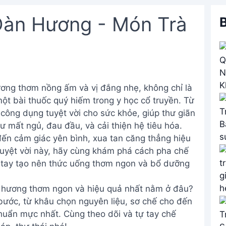
Đàn Hương - Món Trà
B
ơng thơm nồng ấm và vị đắng nhẹ, không chỉ là
t bài thuốc quý hiếm trong y học cổ truyền. Từ
 công dụng tuyệt vời cho sức khỏe, giúp thư giãn
hư mất ngủ, đau đầu, và cải thiện hệ tiêu hóa.
n cảm giác yên bình, xua tan căng thẳng hiệu
 tuyệt vời này, hãy cùng khám phá cách pha chế
ự tay tạo nên thức uống thơm ngon và bổ dưỡng
àn hương thơm ngon và hiệu quả nhất nằm ở đâu?
bước, từ khâu chọn nguyên liệu, sơ chế cho đến
huẩn mực nhất. Cùng theo dõi và tự tay chế