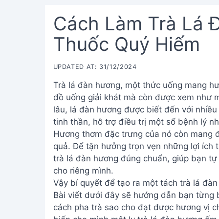
Cách Làm Trà Lá 
Thuốc Quý Hiếm
UPDATED AT: 31/12/2024
Trà lá đàn hương, một thức uống mang hư
đồ uống giải khát mà còn được xem như mộ
lâu, lá đàn hương được biết đến với nhiều
tinh thần, hỗ trợ điều trị một số bệnh lý n
Hương thơm đặc trưng của nó còn mang đế
quả. Để tận hưởng trọn vẹn những lợi ích
trà lá đàn hương đúng chuẩn, giúp bạn t
cho riêng mình.
Vậy bí quyết để tạo ra một tách trà lá đ
Bài viết dưới đây sẽ hướng dẫn bạn từng 
cách pha trà sao cho đạt được hương vị c