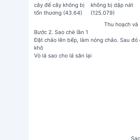
Thu hoạch và 
Bước 2. Sao chè lần 1
Đặt chảo lên bếp, làm nóng chảo. Sau đó c
khô
Vò lá sao cho lá săn lại
Sao
Bước 3. Sao chè và vò chè nhiều lần
Lặp lại bước sao chè và vò chè 4-5 lần ch
Sao chè và
Bước 4. Hoàn thiện và bảo quản