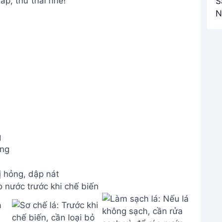
áp, thư thái nhé!
g
ơng
ị hỏng, dập nát
 nước trước khi chế biến