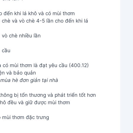
u cầu
ện và bảo quản
t mùa hè đơn giản tại nhà
ông bị tổn thương và phát triển tốt hơn
khô đều và giữ được mùi thơm
ó mùi thơm đặc trưng
 cửa hàng thuốc bắc, cửa hàng chuyên bán
ương mại điện tử uy tín. Lưu ý chọn lá đàn
c trưng.
 gì không?