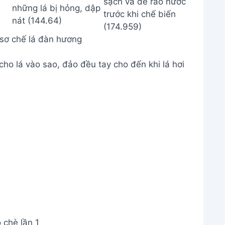
sơ chế lá đàn hương
ho lá vào sao, đảo đều tay cho đến khi lá hơi
 chè lần 1
o đến khi lá khô và có mùi thơm
 vò chè nhiều lần