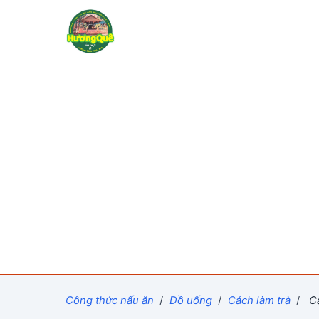
Công thức nấu ăn
/
Đồ uống
/
Cách làm trà
/
Cá