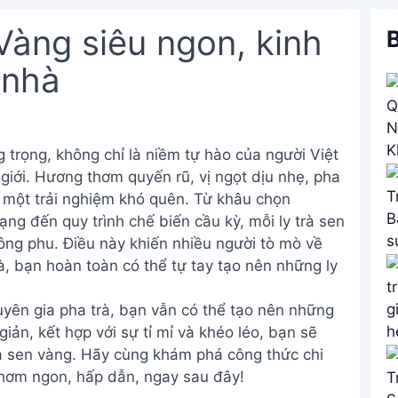
Vàng siêu ngon, kinh
B
 nhà
 trọng, không chỉ là niềm tự hào của người Việt
giới. Hương thơm quyến rũ, vị ngọt dịu nhẹ, pha
n một trải nghiệm khó quên. Từ khâu chọn
ạng đến quy trình chế biến cầu kỳ, mỗi ly trà sen
ông phu. Điều này khiến nhiều người tò mò về
 là, bạn hoàn toàn có thể tự tay tạo nên những ly
yên gia pha trà, bạn vẫn có thể tạo nên những
iản, kết hợp với sự tỉ mỉ và khéo léo, bạn sẽ
rà sen vàng. Hãy cùng khám phá công thức chi
thơm ngon, hấp dẫn, ngay sau đây!