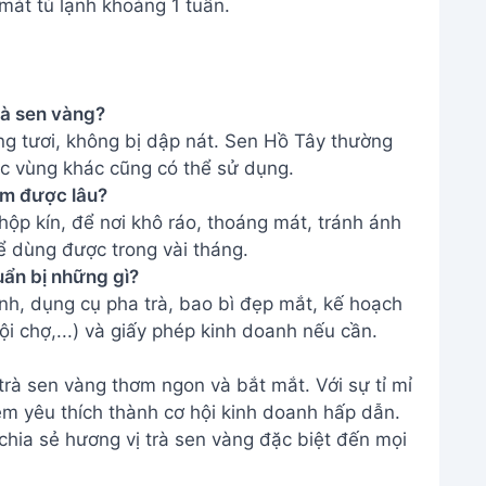
mát tủ lạnh khoảng 1 tuần.
trà sen vàng?
g tươi, không bị dập nát. Sen Hồ Tây thường
ác vùng khác cũng có thể sử dụng.
àm được lâu?
hộp kín, để nơi khô ráo, thoáng mát, tránh ánh
hể dùng được trong vài tháng.
uẩn bị những gì?
nh, dụng cụ pha trà, bao bì đẹp mắt, kế hoạch
hội chợ,...) và giấy phép kinh doanh nếu cần.
trà sen vàng thơm ngon và bắt mắt. Với sự tỉ mỉ
m yêu thích thành cơ hội kinh doanh hấp dẫn.
chia sẻ hương vị trà sen vàng đặc biệt đến mọi