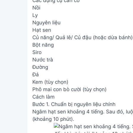
Các dụng cụ cần có
Nồi
Ly
Nguyên liệu
Hạt sen
Củ năng/ Quả lê/ Củ đậu (hoặc dừa bánh)
Bột năng
Siro
Nước trà
Đường
Đá
Kem (tùy chọn)
Phô mai con bò cười (tùy chọn)
Cách làm
Bước 1. Chuẩn bị nguyên liệu chính
Ngâm hạt sen khoảng 4 tiếng. Sau đó, luộc
(khoảng 10 phút).