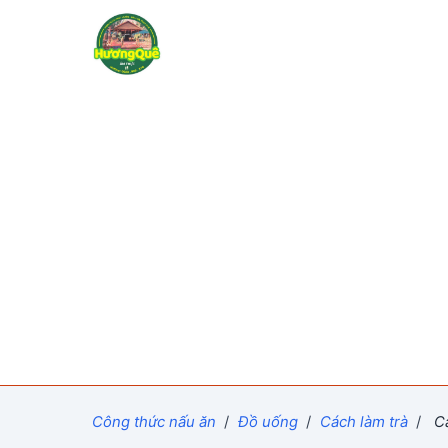
Công thức nấu ăn
/
Đồ uống
/
Cách làm trà
/
Cá