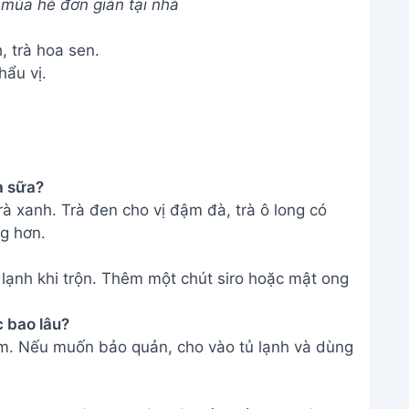
t mùa hè đơn giản tại nhà
, trà hoa sen.
hẩu vị.
rà sữa?
rà xanh. Trà đen cho vị đậm đà, trà ô long có
g hơn.
ạnh khi trộn. Thêm một chút siro hoặc mật ong
c bao lâu?
àm. Nếu muốn bảo quản, cho vào tủ lạnh và dùng