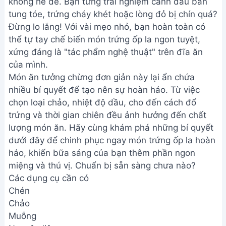
không hề dễ. Bạn từng trải nghiệm cảnh dầu bắn
tung tóe, trứng cháy khét hoặc lòng đỏ bị chín quá?
Đừng lo lắng! Với vài mẹo nhỏ, bạn hoàn toàn có
thể tự tay chế biến món trứng ốp la ngon tuyệt,
xứng đáng là "tác phẩm nghệ thuật" trên đĩa ăn
của mình.
Món ăn tưởng chừng đơn giản này lại ẩn chứa
nhiều bí quyết để tạo nên sự hoàn hảo. Từ việc
chọn loại chảo, nhiệt độ dầu, cho đến cách đổ
trứng và thời gian chiên đều ảnh hưởng đến chất
lượng món ăn. Hãy cùng khám phá những bí quyết
dưới đây để chinh phục ngay món trứng ốp la hoàn
hảo, khiến bữa sáng của bạn thêm phần ngon
miệng và thú vị. Chuẩn bị sẵn sàng chưa nào?
Các dụng cụ cần có
Chén
Chảo
Muỗng