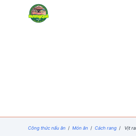
Công thức nấu ăn
/
Món ăn
/
Cách rang
/
Vịt r