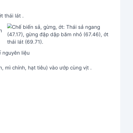
thái lát .
 nguyên liệu
 mì chính, hạt tiêu) vào ướp cùng vịt .
và xào vịt
 nước cạn quá sớm, có thể thêm nước