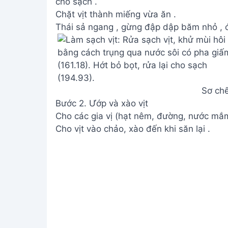
cho sạch .
Chặt vịt thành miếng vừa ăn .
Thái sả ngang , gừng đập dập băm nhỏ , ớt 
Sơ chế
Bước 2. Ướp và xào vịt
Cho các gia vị (hạt nêm, đường, nước mắm,
Cho vịt vào chảo, xào đến khi săn lại .
Ướp 
Bước 3. Đun chín vịt
Cho nước vào, đun đến khi vịt mềm . Nếu