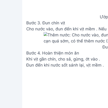
Đu
Bước 4. Hoàn thiện món ăn
Khi vịt gần chín, cho sả, gừng, ớt vào .
Đun đến khi nước sốt sánh lại, vịt mềm .
Hoàn 
Xem Thêm:
Cách làm Đậu Phộng Da Cá G
Lưu ý
Để khử mùi hôi của vịt, nên dùng giấm hoặ
Thái sả ngang để thịt mềm .
Nên chọn vịt già để thịt ngon và ít lông mă
Hạn chế dầu ăn khi rang vì thịt vịt đã béo 
Điều chỉnh lượng nước sao cho phù hợp, t
Giá trị dinh dưỡng
N/A
Câu hỏi thường gặp