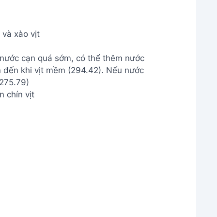
n chín vịt
thiện món ăn
iòn Tan Tại Nhà
c trụng vịt qua nước sôi có pha gừng .
ng .
.
ránh làm món ăn bị khô hoặc quá nhiều nước .