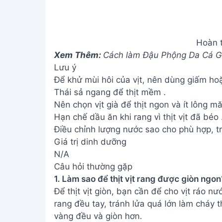
1. Làm sao để thịt vịt rang được giòn ngon
Để thịt vịt giòn, bạn cần để cho vịt ráo n
rang đều tay, tránh lửa quá lớn làm cháy t
vàng đều và giòn hơn.
2. Nếu không có ớt tươi, mình có thể thay
Bạn có thể thay thế ớt tươi bằng ớt bột ho
cho phù hợp với khẩu vị của mình, vì ớt bộ
Chúc bạn thành công với món vịt rang sả 
thức và chia sẻ thành quả tuyệt vời này nh
sẻ kinh nghiệm của bạn!