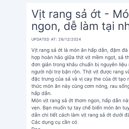
Vịt rang sả ớt - M
ngon, dễ làm tại n
UPDATED AT: 26/12/2024
Vịt rang sả ớt là món ăn hấp dẫn, đậm đà 
hợp hoàn hảo giữa thịt vịt mềm ngọt, sả 
đơn giản trong khâu chuẩn bị nguyên liệu
người nội trợ bận rộn. Thịt vịt được rang
đặc trưng của sả và vị cay the của ớt tạo
thức món ăn này cùng cơm nóng, rau sốn
hấp dẫn.
Món vịt rang sả ớt thơm ngon, hấp dẫn n
vẹn. Bạn muốn tự tay chế biến món ăn tuy
dẫn chi tiết cách làm vịt rang sả ớt dưới đ
Các dụng cụ cần có