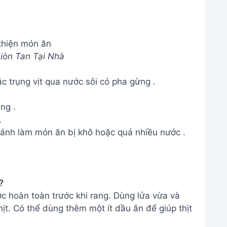
?
ước hoàn toàn trước khi rang. Dùng lửa vừa và
hịt. Có thể dùng thêm một ít dầu ăn để giúp thịt
 thế bằng loại ớt nào khác được không?
ặc tương ớt. Tuy nhiên, nên điều chỉnh lượng ớt
t và tương ớt thường cay hơn ớt tươi.
ớt thơm ngon này! Hãy cùng gia đình thưởng
é! Đừng quên quay lại và để lại bình luận chia
THÔNG TIN
Giới Thiệu
Menu