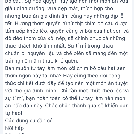
bồ câu. Sự hòa quyện này tạo nên một món ăn vừa
giàu dinh dưỡng, vừa đẹp mắt, thích hợp cho
những bữa ăn gia đình ấm cúng hay những dịp lễ
tết. Hương thơm quyến rũ từ thịt chim bồ câu được
tẩm ướp khéo léo, quyện cùng vị bùi của hạt sen và
độ dẻo thơm của xôi nếp, sẽ chinh phục cả những
thực khách khó tính nhất. Sự tỉ mỉ trong khâu
chuẩn bị nguyên liệu và chế biến sẽ mang đến một
trải nghiệm ẩm thực khó quên.
Bạn muốn tự tay làm món xôi chim bồ câu hạt sen
thơm ngon này tại nhà? Hãy cùng theo dõi công
thức chi tiết dưới đây để tạo nên một món ăn tuyệt
vời cho gia đình mình. Chỉ cần một chút khéo léo và
sự tỉ mỉ, bạn hoàn toàn có thể tự tay làm nên món
ăn hấp dẫn này. Chắc chắn thành quả sẽ khiến bạn
tự hào!
Các dụng cụ cần có
Nồi hấp