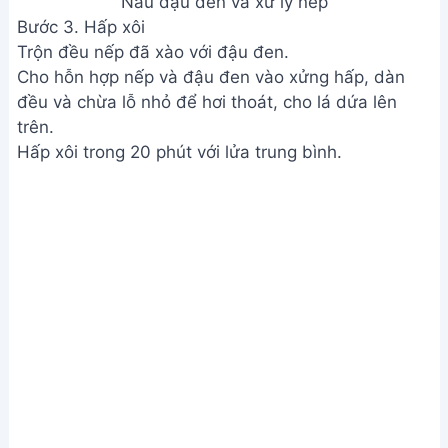
giữ cho xôi không bị khô.
2. Nếu không có lá dứa thì có nấu được không?
Vẫn nấu được bình thường. Vị xôi sẽ hơi khác,
không có mùi thơm đặc trưng của lá dứa nhưng
vẫn ngon.
3. Xôi nấu xong bị khô cứng phải làm sao?
Có thể do bạn đun lửa quá to hoặc không đủ nước.
Nếu chưa ăn, bạn có thể thêm chút nước cốt dừa
hoặc nước lọc, hấp lại cho xôi mềm.
Chúc bạn thành công với công thức nấu xôi đậu
đen nước cốt dừa này! Món xôi thơm ngon, dẻo
mịn chắc chắn sẽ làm hài lòng cả gia đình bạn. Hãy
cùng thưởng thức và chia sẻ thành quả tuyệt vời
này nhé!
Bài viết liên quan