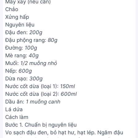
Máy xay (nếu cần)
Chảo
Xửng hấp
Nguyên liệu
Đậu đen:
200g
Đậu phộng rang:
80g
Đường:
100g
Mè rang:
40g
Muối:
1/2 muỗng nhỏ
Nếp:
600g
Dừa nạo:
300g
Nước cốt dừa (loại 1):
150ml
Nước cốt dừa (loại 2):
600ml
Dầu ăn:
1 muỗng canh
Lá dứa
Cách làm
Bước 1. Chuẩn bị nguyên liệu
Vo sạch đậu đen, bỏ hạt hư, hạt lép. Ngâm đậu