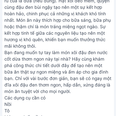
rũ của lá dứa (nếu dùng). Hạt xôi dẻo mềm, quyện
cùng đậu đen bùi ngậy tạo nên một sự kết hợp
hoàn hảo, chinh phục cả những vị khách khó tính
nhất. Món ăn này thích hợp cho bữa sáng, bữa phụ
hoặc thậm chí là món tráng miệng ngọt ngào. Sự
kết hợp tinh tế giữa các nguyên liệu tạo nên một
hương vị khó quên, khiến bạn muốn thưởng thức
mãi không thôi.
Bạn đang muốn tự tay làm món xôi đậu đen nước
cốt dừa thơm ngon này tại nhà? Hãy cùng khám
phá công thức chi tiết dưới đây để tạo nên một
bữa ăn thật sự ngon miệng và ấm áp cho gia đình
bạn. Chỉ với vài bước đơn giản, bạn sẽ có ngay một
đĩa xôi đậu đen thơm ngon, hấp dẫn, xứng đáng là
món ăn tuyệt vời cho mọi người.
Các dụng cụ cần có
Nồi
Tô