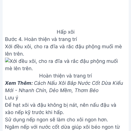
Address:
Hẻm 283 Nguyễn Đình Chiểu, Hàm Tiến ,
Phan Thiết
Email:
[email protected]
THÔNG TIN
Giới Thiệu
Menu
Liên hệ