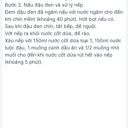
Nấu đậu đen và xử lý nếp
Bước 3. Hấp xôi
Trộn đều nếp đã xào với đậu đen.
Cho hỗn hợp nếp và đậu đen vào xửng hấp, dàn
đều và chừa lỗ nhỏ để hơi thoát, cho lá dứa lên
trên.
Hấp xôi trong 20 phút với lửa trung bình.