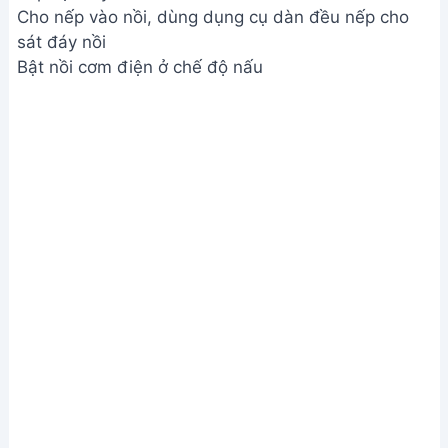
Bước 3. Thêm nước cốt dừa và đường, hoàn thiện
món xôi
Cho nước cốt dừa và đường vào xôi, bật chế độ
nấu thêm 4-5 phút
Thêm nước cốt dừa và đường, hoàn thiện món xôi
Bước 4. Thưởng thức món xôi
Xới đều xôi lần nữa, để thêm 15 phút rồi thưởng
thức
Thưởng thức món xôi
Xem Thêm:
Cách Nấu Xôi Bắp Nước Cốt Dừa Kiểu
Mới - Nhanh Chín, Dẻo Mềm, Thơm Béo
Lưu ý
Đậu đỏ càng ngâm lâu càng mềm
Chỉ nên cho một lượng lá dứa ít để tránh làm đổi