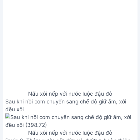
Chỉ với vài bước đơn giản, bạn đã có ngay một món
xôi đậu đỏ nước cốt dừa thơm ngon, hấp dẫn. Hy
vọng công thức này sẽ giúp bạn chinh phục món ăn
này và làm hài lòng cả gia đình. Chúc bạn thành
công và ngon miệng!
Bài viết liên quan
Cách làm Cơm Nếp Gà Nướng
Thơm Ngon
Cách nấu xôi truyền thống ngon
tuyệt - Trở về tuổi thơ
Xôi Gà Xé Cấp Tốc: Dẻo thơm,