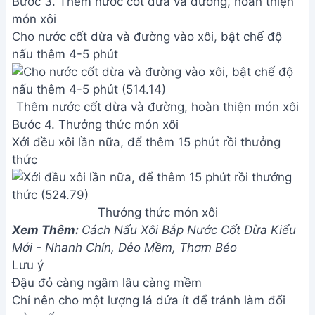
mềm ngon chỉ 30 phút
Cách Nấu Xôi Cốm Dẻo Thơm
Hạt Sen Đậu Xanh Chuẩn Vị Hà
Nội
Address:
Hẻm 283 Nguyễn Đình Chiểu, Hàm Tiến ,
Phan Thiết
Email:
[email protected]