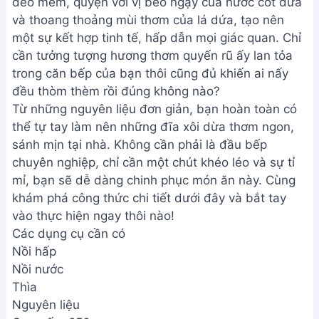
dẻo mềm, quyện với vị béo ngậy của nước cốt dừa
và thoang thoảng mùi thơm của lá dứa, tạo nên
một sự kết hợp tinh tế, hấp dẫn mọi giác quan. Chỉ
cần tưởng tượng hương thơm quyến rũ ấy lan tỏa
trong căn bếp của bạn thôi cũng đủ khiến ai nấy
đều thòm thèm rồi đúng không nào?
Từ những nguyên liệu đơn giản, bạn hoàn toàn có
thể tự tay làm nên những đĩa xôi dừa thơm ngon,
sánh mịn tại nhà. Không cần phải là đầu bếp
chuyên nghiệp, chỉ cần một chút khéo léo và sự tỉ
mỉ, bạn sẽ dễ dàng chinh phục món ăn này. Cùng
khám phá công thức chi tiết dưới đây và bắt tay
vào thực hiện ngay thôi nào!
Các dụng cụ cần có
Nồi hấp
Nồi nước
Thìa
Nguyên liệu