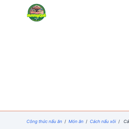
Công thức nấu ăn
/
Món ăn
/
Cách nấu xôi
/
Các