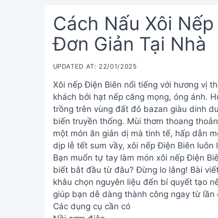
Cách Nấu Xôi Nếp 
Đơn Giản Tại Nhà
UPDATED AT: 22/01/2025
Xôi nếp Điện Biên nổi tiếng với hương vị 
khách bởi hạt nếp căng mọng, óng ánh. Hư
trồng trên vùng đất đỏ bazan giàu dinh dư
biến truyền thống. Mùi thơm thoang thoảng
một món ăn giản dị mà tinh tế, hấp dẫn m
dịp lễ tết sum vầy, xôi nếp Điện Biên luôn
Bạn muốn tự tay làm món xôi nếp Điện Biê
biết bắt đầu từ đâu? Đừng lo lắng! Bài vi
khâu chọn nguyên liệu đến bí quyết tạo n
giúp bạn dễ dàng thành công ngay từ lần đ
Các dụng cụ cần có