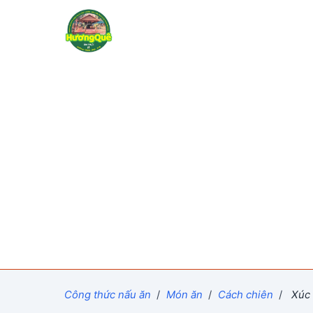
Công thức nấu ăn
/
Món ăn
/
Cách chiên
/
Xúc 